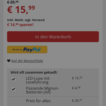
€
29
,
99
€
15
,
99
inkl. MwSt.
zzgl. Versand
€
14
,
sparen!
00
In den Warenkorb
Auf die Wunschliste
Wird oft zusammen gekauft:
LED-Lupe mit
€
15
,
99
Leseführung
Passende Mignon-
€
4
,
98
Batterien (AA)
Preis für alles:
€
20
,
97