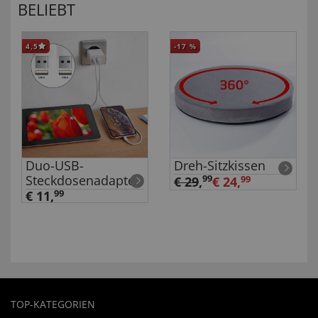
BELIEBT
4,5
-17
%
Duo-USB-
Dreh-Sitzkissen
Steckdosenadapter
99
€ 29
,
€ 24,
99
€ 11,
99
TOP-KATEGORIEN