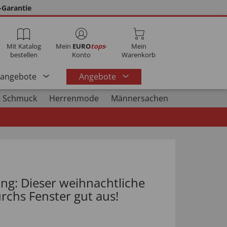
-Garantie
Mit Katalog
Mein
EURO
tops
-
Mein
bestellen
Konto
Warenkorb
rangebote
Angebote
 Schmuck
Herrenmode
Männersachen
g: Dieser weihnachtliche
rchs Fenster gut aus!