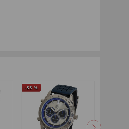
-83
%
-75
%