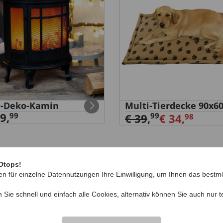
D-Deko-Kamin
Multi-Tierdecke 90x6
9,
99
99
€ 39
,
€ 34,
98
Otops!
en für einzelne Datennutzungen Ihre Einwilligung, um Ihnen das bestmö
IHRE FRAGEN ZU
n Sie schnell und einfach alle Cookies, alternativ können Sie auch nur
t
Frage stellen