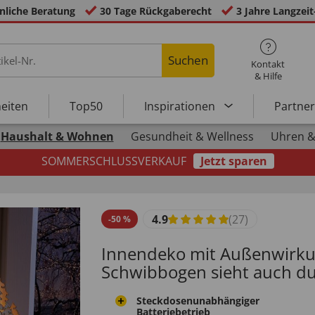
nliche Beratung
30 Tage Rückgaberecht
3 Jahre Langzeit
Suchen
Kontakt
& Hilfe
eiten
Top50
Inspirationen
Partne
Haushalt & Wohnen
Gesundheit & Wellness
Uhren &
SOMMERSCHLUSSVERKAUF
Jetzt sparen
4.9
(27)
-
50
%
Innendeko mit Außenwirkun
Schwibbogen sieht auch du
Steckdosenunabhängiger
Batteriebetrieb