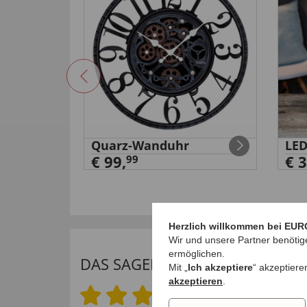
rrahmen
Quarz-Wanduhr
LE
€ 99,
€ 3
99
Herzlich willkommen bei EUR
Wir und unsere Partner benötig
ermöglichen.
DAS SAGEN UNSERE KUNDEN
Mit „
Ich akzeptiere
“ akzeptiere
akzeptieren
.
4.9 von 5 Sternen