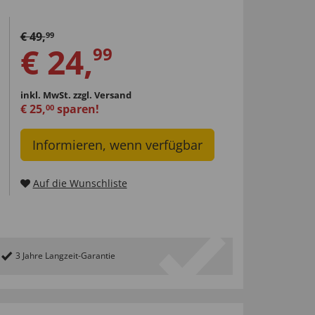
€
49
,
99
€
24
,
99
inkl. MwSt.
zzgl. Versand
€
25
,
sparen!
00
Informieren, wenn verfügbar
Auf die Wunschliste
3 Jahre Langzeit-Garantie