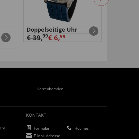
Doppelseitige Uhr
3-IN-1 
99
99
€ 39
,
€ 6,
€ 39
,
€
99
Herrenhemden
KONTAKT
iere
Formular
Hotlines
E-Mail-Adresse