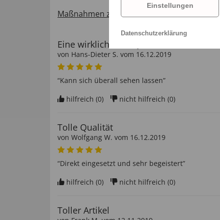
Einstellungen
Maßnahmen zur Verifizierung von Bewertu
Datenschutzerklärung
Eine wirklich tolle Qualität zu einem att
von
Hans-Dieter S
. vom
16.12.2019
“Kann sich überall sehen lassen”
hilfreich (
0
)
nicht hilfreich (
0
)
Tolle Qualität
von
Wolfgang W
. vom
16.12.2019
“Direkt eingesetzt und sehr begeistert”
hilfreich (
0
)
nicht hilfreich (
0
)
Toller Artikel