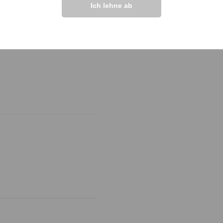
Ich lehne ab
ngen >>
raktiven Preis