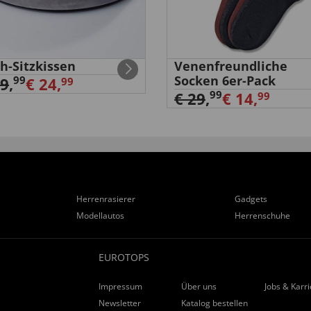
h-Sitzkissen
Venenfreundliche
Socken 6er-Pack
99
29
,
€ 24,
99
99
€ 29
,
€ 14,
99
Herrenrasierer
Gadgets
nicht ganz”
Modellautos
Herrenschuhe
EUROTOPS
nd sauber gearbeitet
Impressum
Über uns
Jobs & Karr
Newsletter
Katalog bestellen