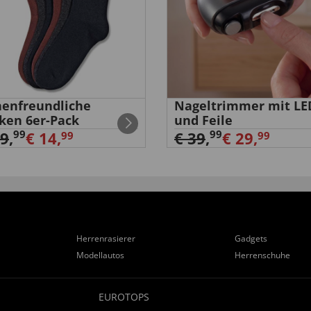
enfreundliche
Nageltrimmer mit LE
ken 6er-Pack
und Feile
99
99
29
,
€ 14,
€ 39
,
€ 29,
99
99
Herrenrasierer
Gadgets
Modellautos
Herrenschuhe
EUROTOPS