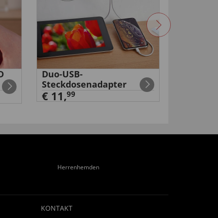
D
Duo-USB-
Akku-Dru
Steckdosenadapter
€ 99,
99
€ 11,
99
Herrenhemden
KONTAKT