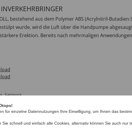
/ INVERKEHRBRINGER
, bestehend aus dem Polymer ABS (Acrylnitril-Butadien-Styr
stülpt wurde, wird die Luft über die Handpumpe abgesaugt
ne stärkere Erektion. Bereits nach mehrmaligen Anwendunge
load
load
ss
,
Sanpura
Otops!
en für einzelne Datennutzungen Ihre Einwilligung, um Ihnen das bestmö
n Sie schnell und einfach alle Cookies, alternativ können Sie auch nur
t