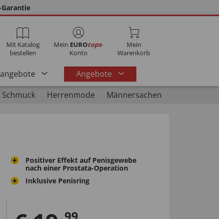
-Garantie
Mit Katalog
Mein
EURO
tops
-
Mein
bestellen
Konto
Warenkorb
rangebote
Angebote
 Schmuck
Herrenmode
Männersachen
Positiver Effekt auf Penisgewebe
nach einer Prostata-Operation
Inklusive Penisring
99