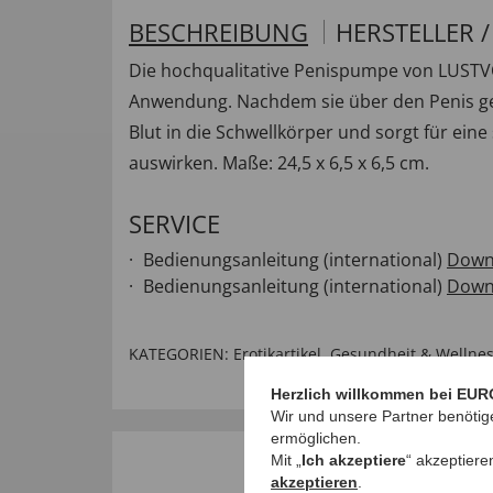
BESCHREIBUNG
HERSTELLER 
Die hochqualitative Penispumpe von LUSTVOLL
Anwendung. Nachdem sie über den Penis ge
Blut in die Schwellkörper und sorgt für ei
auswirken. Maße: 24,5 x 6,5 x 6,5 cm.
SERVICE
Bedienungsanleitung (international)
Down
Bedienungsanleitung (international)
Down
KATEGORIEN:
Erotikartikel
,
Gesundheit & Wellne
Herzlich willkommen bei EUR
Wir und unsere Partner benötig
ermöglichen.
Mit „
Ich akzeptiere
“ akzeptiere
akzeptieren
.