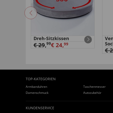
band
Dreh-Sitzkissen
Ven
Soc
99
€ 29
,
€ 24,
99
€ 
TOP-KATEGORIEN
Armbanduhren
Taschenmesser
Damenschmuck
Autozubehör
KUNDENSERVICE