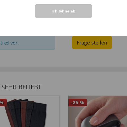
Ich lehne ab
IHRE FRAGEN ZU
Frage stellen
ikel vor.
SEHR BELIEBT
%
-25
%