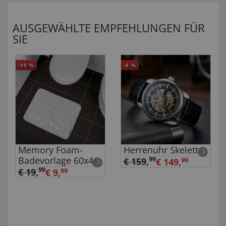
AUSGEWÄHLTE EMPFEHLUNGEN FÜR
SIE
-50
%
-6
%
Memory Foam-
Herrenuhr Skelett
Badevorlage 60x45
99
€ 159
,
€ 149,
99
Größe 1
99
€ 19
,
€ 9,
99