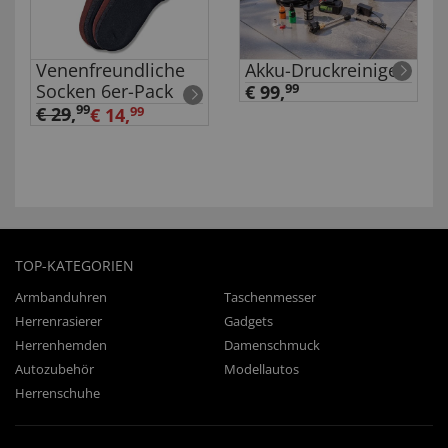
Venenfreundliche
Akku-Druckreiniger
Socken 6er-Pack
€ 99,
99
99
€ 29
,
€ 14,
99
TOP-KATEGORIEN
Armbanduhren
Taschenmesser
Herrenrasierer
Gadgets
Herrenhemden
Damenschmuck
Autozubehör
Modellautos
Herrenschuhe