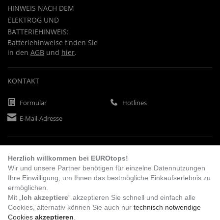
HINWEIS NACH DEM
ELEKTROG UND
BATTERIEHINWEIS:
Batteriehinweise finden Sie
in den
AGB
und
hier
.
KONTAKT
Formular
Hotlines
E-Mail-Adresse
ZAHLUNGSARTEN
Herzlich willkommen bei EUROtops!
Wir und unsere Partner benötigen für einzelne Datennutzungen
Ihre Einwilligung, um Ihnen das bestmögliche Einkaufserlebnis zu
Vorkasse
Rechnung
Lastschrift
ermöglichen.
Mit „
Ich akzeptiere
“ akzeptieren Sie schnell und einfach alle
Cookies, alternativ können Sie auch nur
technisch notwendige
Cookies
akzeptieren
.