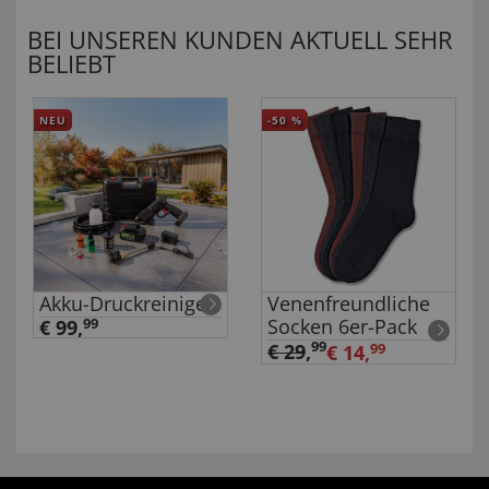
BEI UNSEREN KUNDEN AKTUELL SEHR
BELIEBT
NEU
-50
%
Akku-Druckreiniger
Venenfreundliche
Socken 6er-Pack
€ 99,
99
99
€ 29
,
€ 14,
99