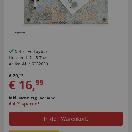
Sofort verfügbar
Lieferzeit:
2 - 5 Tage
Artikel-Nr.:
6062680
€
20
,
99
€
16
,
99
inkl. MwSt.
zzgl. Versand
€
4
,
sparen!
00
In den Warenkorb