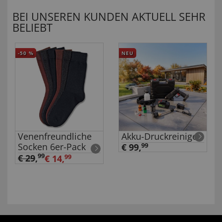
BEI UNSEREN KUNDEN AKTUELL SEHR
BELIEBT
-50
%
NEU
Venenfreundliche
Akku-Druckreiniger
Socken 6er-Pack
€ 99,
99
99
€ 29
,
€ 14,
99