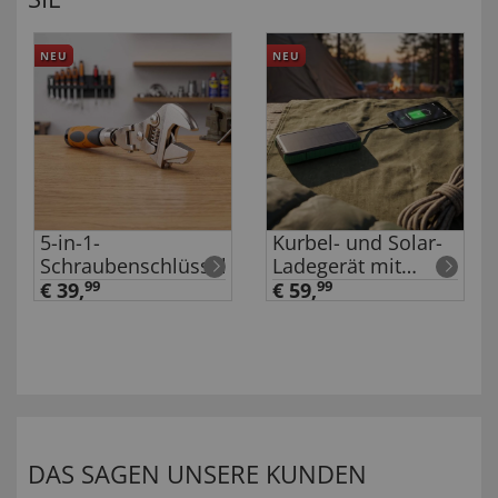
NEU
NEU
5-in-1-
Kurbel- und Solar-
Schraubenschlüssel
Ladegerät mit
integrierten Kabeln
€ 39,
99
€ 59,
99
DAS SAGEN UNSERE KUNDEN