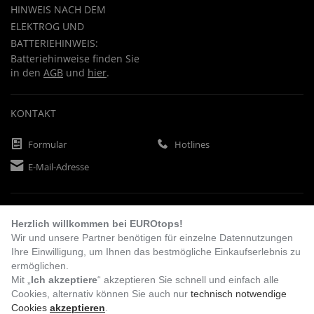
HINWEIS NACH DEM
ELEKTROG UND
BATTERIEHINWEIS:
Batteriehinweise finden Sie
in den
AGB
und
hier
.
KONTAKT
Formular
Hotlines
E-Mail-Adresse
ZAHLUNGSARTEN
Herzlich willkommen bei EUROtops!
Wir und unsere Partner benötigen für einzelne Datennutzungen
Ihre Einwilligung, um Ihnen das bestmögliche Einkaufserlebnis zu
Vorkasse
Rechnung
Lastschrift
ermöglichen.
Mit „
Ich akzeptiere
“ akzeptieren Sie schnell und einfach alle
Cookies, alternativ können Sie auch nur
technisch notwendige
Cookies
akzeptieren
.