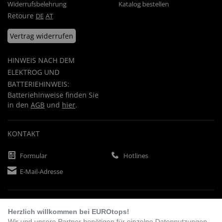
Widerrufsbelehrung
Katalog bestellen
Retoure
DE
AT
Vertrag widerrufen
HINWEIS NACH DEM
ELEKTROG UND
BATTERIEHINWEIS:
Batteriehinweise finden Sie
in den
AGB
und
hier
.
KONTAKT
Formular
Hotlines
E-Mail-Adresse
ZAHLUNGSARTEN
Herzlich willkommen bei EUROtops!
Wir und unsere Partner benötigen für einzelne Datennutzungen