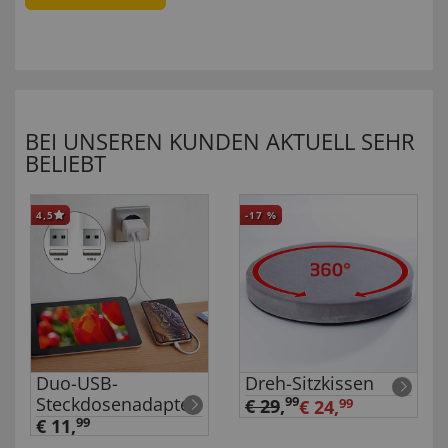
BEI UNSEREN KUNDEN AKTUELL SEHR
BELIEBT
4,5
-17
%
Duo-USB-
Dreh-Sitzkissen
Steckdosenadapter
99
€ 29
,
€ 24,
99
€ 11,
99