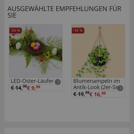
AUSGEWÄHLTE EMPFEHLUNGEN FÜR
SIE
-33
%
-16
%
LED-Oster-Läufer
Blumenampeln im
Antik-Look (2er-Set)
99
€ 14
,
€ 9,
99
99
€ 19
,
€ 16,
88