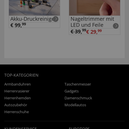
Akku-Druckreiniger
Nageltrimmer mit
LED und Feile
€ 99,
99
99
€ 39
,
€ 29,
99
TOP-KATEGORIEN
Armbanduhren
Taschenmesser
Herrenrasierer
Gadgets
Herrenhemden
Damenschmuck
Autozubehör
Modellautos
Herrenschuhe
KUNDENSERVICE
EUROTOPS