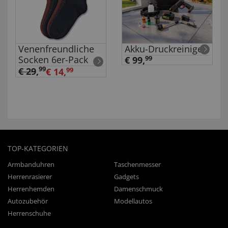
Venenfreundliche
Akku-Druckreiniger
Socken 6er-Pack
€ 99,
99
99
€ 29
,
€ 14,
99
TOP-KATEGORIEN
Armbanduhren
Taschenmesser
Herrenrasierer
Gadgets
Herrenhemden
Damenschmuck
Autozubehör
Modellautos
Herrenschuhe