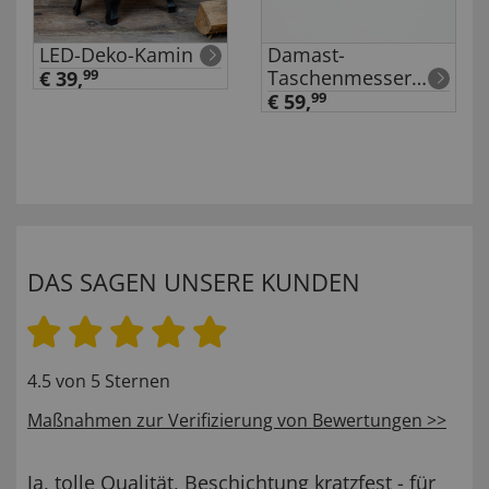
LED-Deko-Kamin
Damast-
Taschenmesser
€ 39,
99
„Marbrée“
€ 59,
99
DAS SAGEN UNSERE KUNDEN
4.5 von 5 Sternen
Maßnahmen zur Verifizierung von Bewertungen >>
Ja, tolle Qualität, Beschichtung kratzfest - für