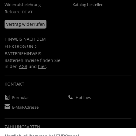
Widerrufsbelehrung
Katalog bestellen
Retoure
DE
AT
Vertrag widerrufen
HINWEIS NACH DEM
ELEKTROG UND
BATTERIEHINWEIS:
Batteriehinweise finden Sie
in den
AGB
und
hier
.
KONTAKT
Formular
Hotlines
E-Mail-Adresse
ZAHLUNGSARTEN