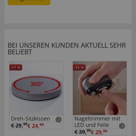
BEI UNSEREN KUNDEN AKTUELL SEHR
BELIEBT
-17
%
-25
%
Dreh-Sitzkissen
Nageltrimmer mit
LED und Feile
99
€ 29
,
€ 24,
99
99
€ 39
,
€ 29,
99