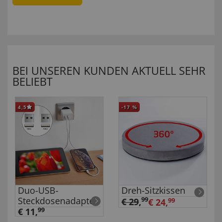
BEI UNSEREN KUNDEN AKTUELL SEHR
BELIEBT
4,5
-17
%
Duo-USB-
Dreh-Sitzkissen
Steckdosenadapter
99
€ 29
,
€ 24,
99
€ 11,
99