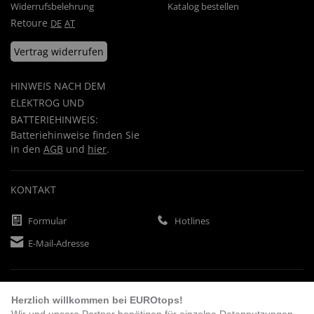
Widerrufsbelehrung
Katalog bestellen
Retoure
DE
AT
Vertrag widerrufen
HINWEIS NACH DEM
ELEKTROG UND
BATTERIEHINWEIS:
Batteriehinweise finden Sie
in den
AGB
und
hier
.
KONTAKT
Formular
Hotlines
E-Mail-Adresse
ZAHLUNGSARTEN
Herzlich willkommen bei EUROtops!