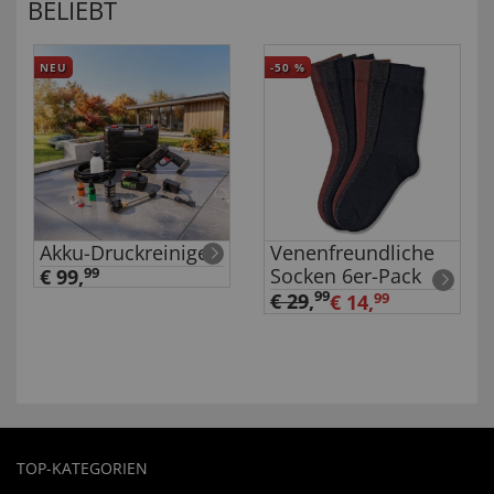
BELIEBT
NEU
-50
%
Akku-Druckreiniger
Venenfreundliche
Socken 6er-Pack
€ 99,
99
99
€ 29
,
€ 14,
99
TOP-KATEGORIEN