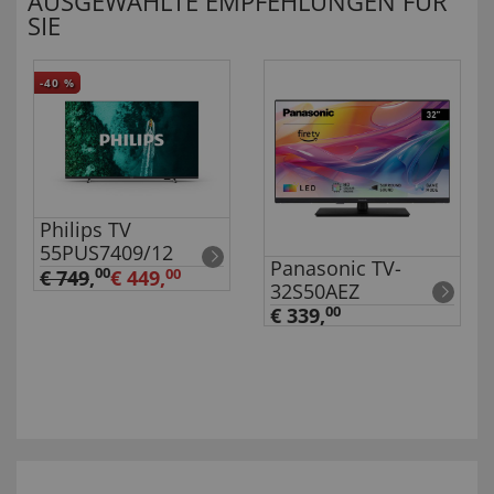
AUSGEWÄHLTE EMPFEHLUNGEN FÜR
SIE
-40
%
Philips TV
55PUS7409/12
Panasonic TV-
00
€ 749
,
€ 449,
00
32S50AEZ
€ 339,
00