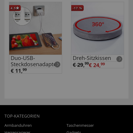
4,5
-17
%
Duo-USB-
Dreh-Sitzkissen
Steckdosenadapter
99
€ 29
,
€ 24,
99
€ 11,
99
TOP-KATEGORIEN
Armbanduhren
Taschenmesser
Herrenrasierer
Gadgets