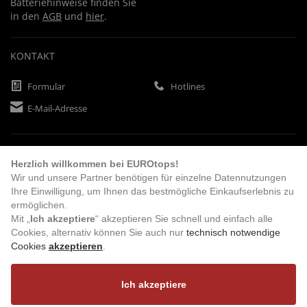
Batteriehinweise finden Sie
in den
AGB
und
hier
.
KONTAKT
Formular
Hotlines
E-Mail-Adresse
ZAHLUNGSARTEN
Herzlich willkommen bei EUROtops!
Wir und unsere Partner benötigen für einzelne Datennutzungen
Ihre Einwilligung, um Ihnen das bestmögliche Einkaufserlebnis zu
Vorkasse
Rechnung
Lastschrift
ermöglichen.
Mit „
Ich akzeptiere
“ akzeptieren Sie schnell und einfach alle
Cookies, alternativ können Sie auch nur
technisch notwendige
Cookies
akzeptieren
.
BESUCHEN SIE UNS
Ich akzeptiere