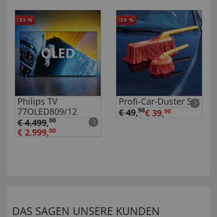
-33
%
-20
%
Philips TV
Profi-Car-Duster Set
77OLED809/12
98
€ 49
,
€ 39,
98
00
€ 4.499
,
€ 2.999,
00
DAS SAGEN UNSERE KUNDEN