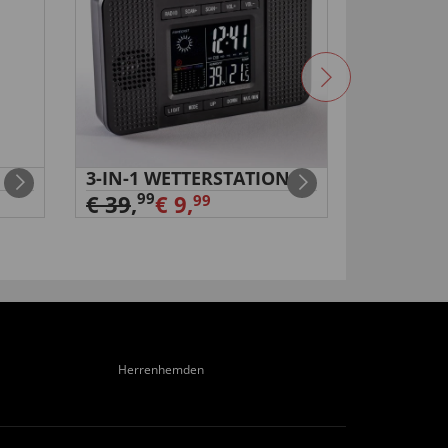
3-IN-1 WETTERSTATION
Nageltr
und Feil
99
€ 39
,
€ 9,
99
99
€ 39
,
Herrenhemden