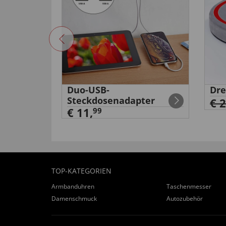
äge
Duo-USB-
Dre
Steckdosenadapter
€ 
€ 11,
99
TOP-KATEGORIEN
Armbanduhren
Taschenmesser
Damenschmuck
Autozubehör