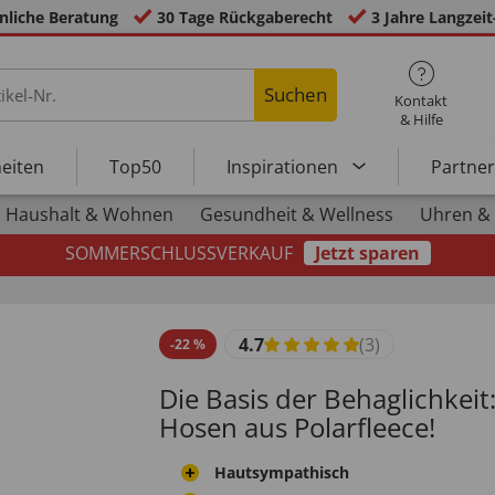
nliche Beratung
30 Tage Rückgaberecht
3 Jahre Langzeit
Suchen
Kontakt
& Hilfe
eiten
Top50
Inspirationen
Partne
Haushalt & Wohnen
Gesundheit & Wellness
Uhren &
SOMMERSCHLUSSVERKAUF
Jetzt sparen
4.7
(3)
-
22
%
Die Basis der Behaglichkei
Hosen aus Polarfleece!
Hautsympathisch