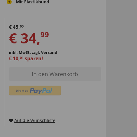
Mit Elastikbund
€
45
,
00
€
34
,
99
inkl. MwSt.
zzgl. Versand
€
10
,
sparen!
01
In den Warenkorb
Auf die Wunschliste