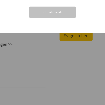
Ich lehne ab
IHRE FRAGEN ZU
Frage stellen
ngen >>