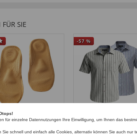
FÜR SIE
-57
%
er-Fußbett
Jacquard Hemd
Otops!
4,
99
99
en für einzelne Datennutzungen Ihre Einwilligung, um Ihnen das bestmö
€ 34
,
€ 14,
99
n Sie schnell und einfach alle Cookies, alternativ können Sie auch nur
t