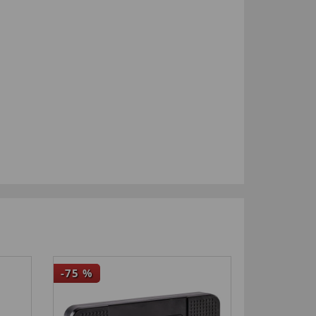
-75
%
-25
%