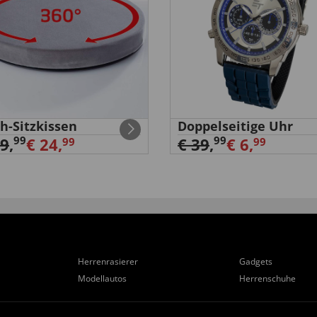
h-Sitzkissen
Doppelseitige Uhr
99
99
29
,
€ 24,
€ 39
,
€ 6,
99
99
Herrenrasierer
Gadgets
Modellautos
Herrenschuhe