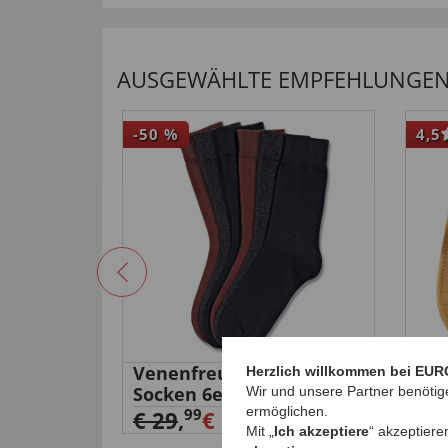
AUSGEWÄHLTE EMPFEHLUNGEN 
-50
%
4,5
it
Venenfreundliche
Led
Herzlich willkommen bei EUR
Socken 6er-Pack
€ 2
Wir und unsere Partner benötig
ermöglichen.
99
€ 29
,
€ 14,
99
Mit „
Ich akzeptiere
“ akzeptiere