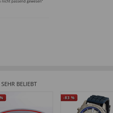
ch nicht passend gewesen”
SEHR BELIEBT
%
-83
%