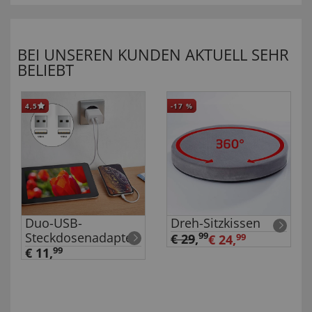
BEI UNSEREN KUNDEN AKTUELL SEHR
BELIEBT
4,5
-17
%
Duo-USB-
Dreh-Sitzkissen
Steckdosenadapter
99
€ 29
,
€ 24,
99
€ 11,
99