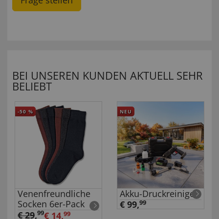
Frage stellen
BEI UNSEREN KUNDEN AKTUELL SEHR
BELIEBT
-50
%
NEU
Venenfreundliche
Akku-Druckreiniger
Socken 6er-Pack
€ 99,
99
99
€ 29
,
€ 14,
99