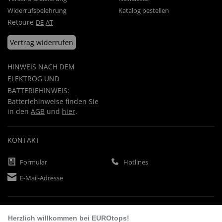
Widerrufsbelehrung
Katalog bestellen
Retoure
DE
AT
Vertrag widerrufen
HINWEIS NACH DEM
ELEKTROG UND
BATTERIEHINWEIS:
Batteriehinweise finden Sie
in den
AGB
und
hier
.
KONTAKT
Formular
Hotlines
E-Mail-Adresse
ZAHLUNGSARTEN
Herzlich willkommen bei EUROtops!