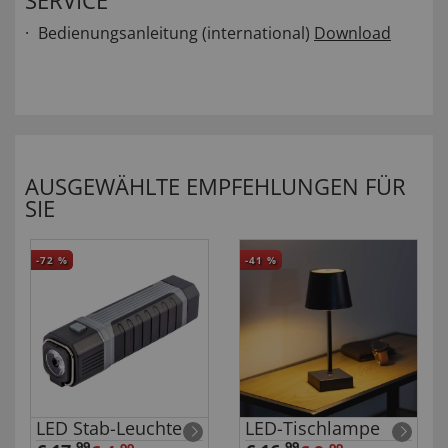
SERVICE
Bedienungsanleitung (international)
Download
AUSGEWÄHLTE EMPFEHLUNGEN FÜR
SIE
-72
%
-41
%
LED Stab-Leuchte
LED-Tischlampe
99
99