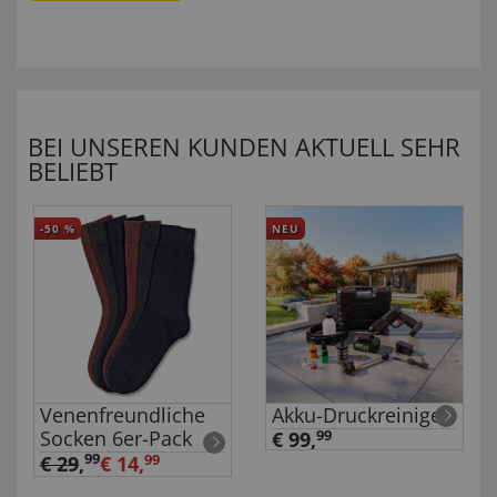
BEI UNSEREN KUNDEN AKTUELL SEHR
BELIEBT
-50
%
NEU
Venenfreundliche
Akku-Druckreiniger
Socken 6er-Pack
€ 99,
99
99
€ 29
,
€ 14,
99