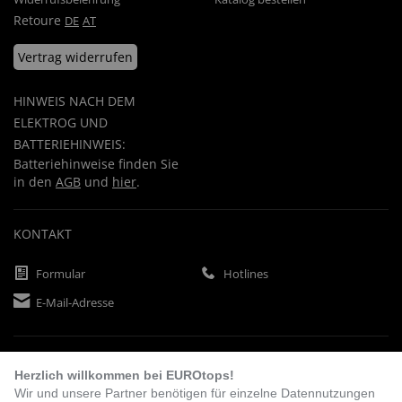
Retoure
DE
AT
Vertrag widerrufen
HINWEIS NACH DEM
ELEKTROG UND
BATTERIEHINWEIS:
Batteriehinweise finden Sie
in den
AGB
und
hier
.
KONTAKT
Formular
Hotlines
E-Mail-Adresse
ZAHLUNGSARTEN
Herzlich willkommen bei EUROtops!
Wir und unsere Partner benötigen für einzelne Datennutzungen