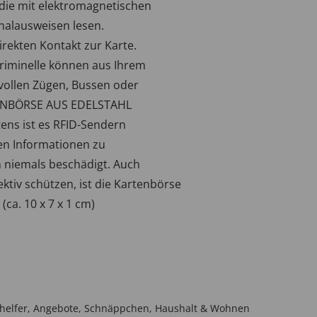
 die mit elektromagnetischen
nalausweisen lesen.
rekten Kontakt zur Karte.
kriminelle können aus Ihrem
vollen Zügen, Bussen oder
TENBÖRSE AUS EDELSTAHL
tens ist es RFID-Sendern
en Informationen zu
 niemals beschädigt. Auch
ktiv schützen, ist die Kartenbörse
(ca. 10 x 7 x 1 cm)
helfer
,
Angebote
,
Schnäppchen
,
Haushalt & Wohnen