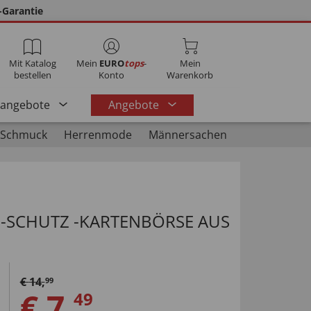
-Garantie
Mit Katalog
Mein
EURO
tops
-
Mein
bestellen
Konto
Warenkorb
rangebote
Angebote
 Schmuck
Herrenmode
Männersachen
ID-SCHUTZ -KARTENBÖRSE AUS
€
14
,
99
€
7
,
49