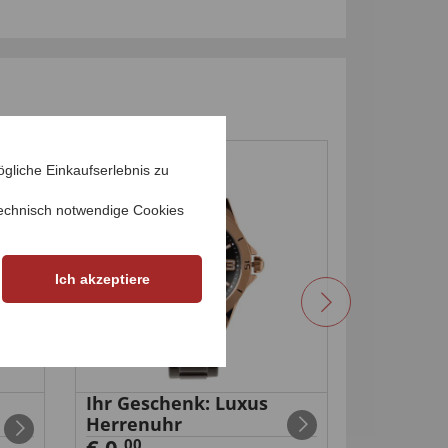
-73
%
gliche Einkaufserlebnis zu
echnisch notwendige Cookies
Ich akzeptiere
Ihr Geschenk: Luxus
Flexibler
Herrenuhr
Gartens
00
99