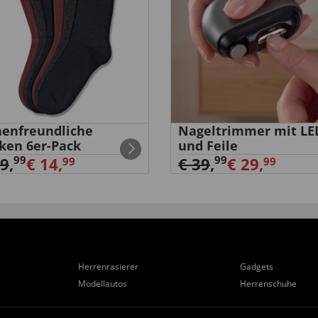
enfreundliche
Nageltrimmer mit LE
ken 6er-Pack
und Feile
99
99
29
,
€ 14,
€ 39
,
€ 29,
99
99
Herrenrasierer
Gadgets
Modellautos
Herrenschuhe