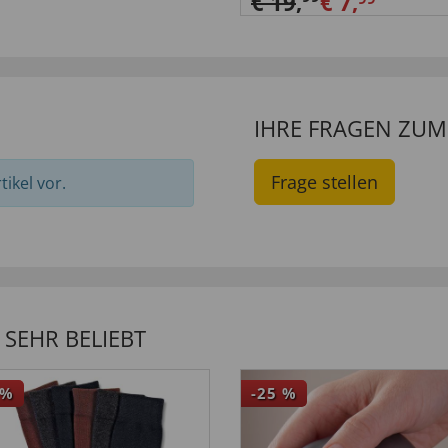
€ 19
,
€ 7,
IHRE FRAGEN ZU
Frage stellen
ikel vor.
SEHR BELIEBT
%
-25
%