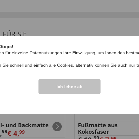
FÜR SIE
Otops!
%
-60
%
en für einzelne Datennutzungen Ihre Einwilligung, um Ihnen das bestmö
n Sie schnell und einfach alle Cookies, alternativ können Sie auch nur
t
Ich lehne ab
ll- und Backmatte
Fußmatte aus
Kokosfaser
99
,
€ 4,
99
99
99