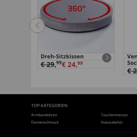
band
Dreh-Sitzkissen
Ven
Soc
99
€ 29
,
€ 24,
99
€ 
TOP-KATEGORIEN
Armbanduhren
Taschenmesser
Damenschmuck
Autozubehör