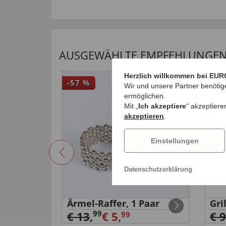
AUSGEWÄHLTE EMPFEHLUNGEN 
Herzlich willkommen bei EUR
-57
%
-50
Wir und unsere Partner benötig
ermöglichen.
Mit „
Ich akzeptiere
“ akzeptiere
akzeptieren
.
Einstellungen
Datenschutzerklärung
tbox
Ärmel-Raffer, 1 Paar
Gri
99
€ 13
,
€ 5,
€ 9
99