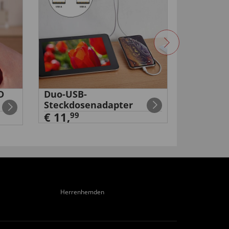
D
Duo-USB-
Akku-Dru
Steckdosenadapter
€ 99,
99
€ 11,
99
Herrenhemden