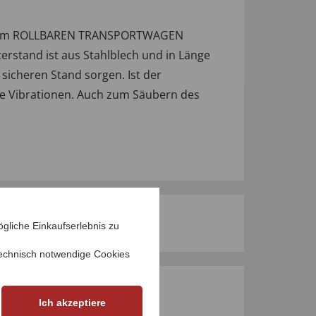
it dem ROLLBAREN TRANSPORTWAGEN
erstand ist aus Stahlblech und in Länge
r sicheren Stand sorgen. Ist der
te Vibrationen. Auch zum Säubern des
gliche Einkaufserlebnis zu
echnisch notwendige Cookies
M PRODUKT
Ich akzeptiere