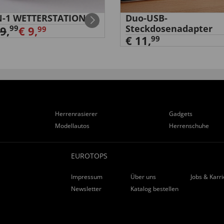
N-1 WETTERSTATION
Duo-USB-
Steckdosenadapter
99
39
,
€ 9,
99
€ 11,
99
Herrenrasierer
Gadgets
Modellautos
Herrenschuhe
EUROTOPS
Impressum
Über uns
Jobs & Karr
Newsletter
Katalog bestellen