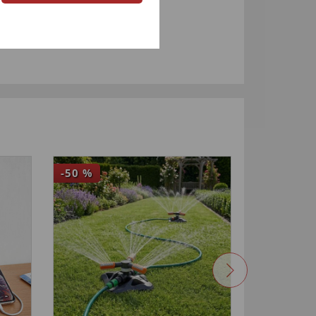
-50
%
-50
%