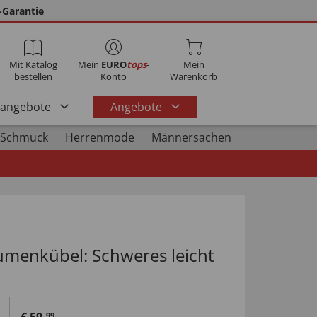
-Garantie
Mit Katalog
Mein
EURO
tops
-
Mein
bestellen
Konto
Warenkorb
rangebote
Angebote
 Schmuck
Herrenmode
Männersachen
menkübel: Schweres leicht
99