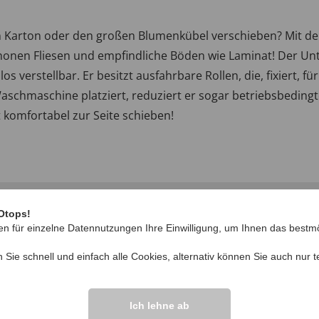
en Karton oder den großen Blumenkübel verschieben? M
honen Fliesen und empfindliche Böden wie Laminat! Der Unt
os verstellbar. Er besitzt ausfahrbare Rollen, die, fixiert, fü
aschmaschine platziert, reduziert er sogar betriebsbeding
komfortabel zur Seite schieben!
Otops!
en für einzelne Datennutzungen Ihre Einwilligung, um Ihnen das bestmö
n Sie schnell und einfach alle Cookies, alternativ können Sie auch nur
t
IHRE FRAGEN ZU
Ich lehne ab