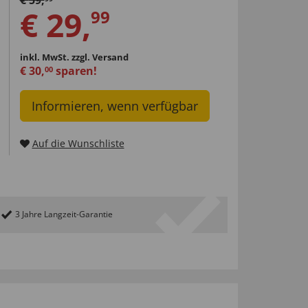
€
59
,
€
29
,
99
inkl. MwSt.
zzgl. Versand
€
30
,
sparen!
00
Informieren, wenn verfügbar
Auf die Wunschliste
3 Jahre Langzeit-Garantie