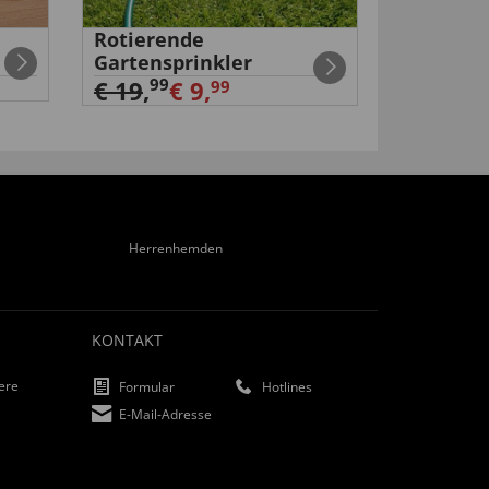
Rotierende
Venenfr
Gartensprinkler
Socken 6
99
99
€ 19
,
€ 9,
€ 29
,
99
Herrenhemden
KONTAKT
iere
Formular
Hotlines
E-Mail-Adresse