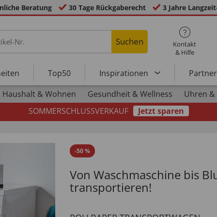
nliche Beratung
30 Tage Rückgaberecht
3 Jahre Langzeit
Suchen
Kontakt
& Hilfe
eiten
Top50
Inspirationen
Partne
Haushalt & Wohnen
Gesundheit & Wellness
Uhren &
SOMMERSCHLUSSVERKAUF
Jetzt sparen
-
50
%
Von Waschmaschine bis Blu
transportieren!