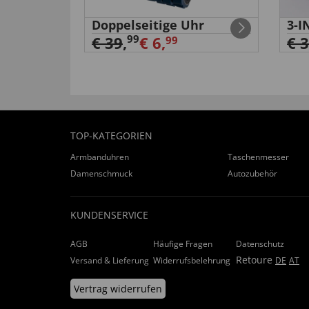
e mit
Doppelseitige Uhr
3-I
99
€ 39
,
€ 6,
€ 
99
TOP-KATEGORIEN
Armbanduhren
Taschenmesser
Damenschmuck
Autozubehör
KUNDENSERVICE
AGB
Häufige Fragen
Datenschutz
Retoure
Versand & Lieferung
Widerrufsbelehrung
DE
AT
Vertrag widerrufen