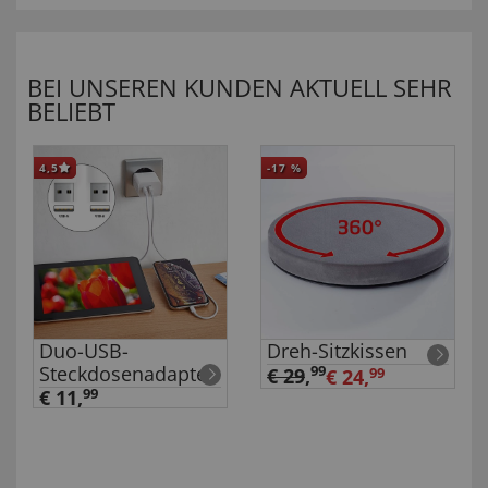
BEI UNSEREN KUNDEN AKTUELL SEHR
BELIEBT
4,5
-17
%
Duo-USB-
Dreh-Sitzkissen
Steckdosenadapter
99
€ 29
,
€ 24,
99
€ 11,
99