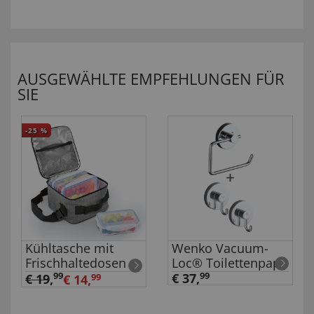
AUSGEWÄHLTE EMPFEHLUNGEN FÜR
SIE
-25
%
Kühltasche mit
Wenko Vacuum-
Frischhaltedosen
Loc® Toilettenpap
99
€ 37,
99
€ 19
,
€ 14,
99