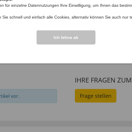
en für einzelne Datennutzungen Ihre Einwilligung, um Ihnen das bestmö
n Sie schnell und einfach alle Cookies, alternativ können Sie auch nur
t
rofaser Handtuch,2er
Ihr Geschenk: Telesk
Rückenkratzer
Ich lehne ab
€ 0,
99
00
17
,
€ 9,
99
IHRE FRAGEN ZU
Frage stellen
ikel vor.