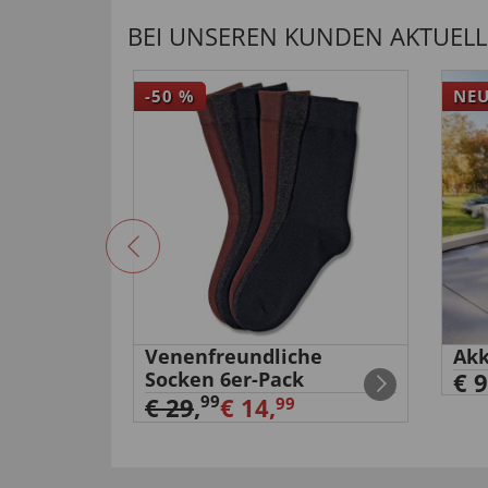
BEI UNSEREN KUNDEN AKTUELL 
-50
%
NE
Venenfreundliche
Akk
itanium”
Socken 6er-Pack
€ 9
99
€ 29
,
€ 14,
99