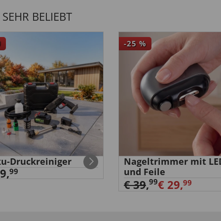
SEHR BELIEBT
U
-25
%
u-Druckreiniger
Nageltrimmer mit LE
9,
und Feile
99
99
€ 39
,
€ 29,
99