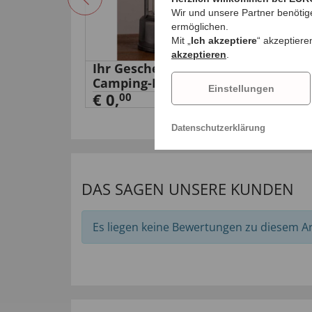
Wir und unsere Partner benötig
ermöglichen.
Mit „
Ich akzeptiere
“ akzeptiere
akzeptieren
.
üller
Ihr Geschenk: COB
Mic
Camping-Laterne
Set
Einstellungen
€ 0,
00
€ 
Datenschutzerklärung
DAS SAGEN UNSERE KUNDEN
Es liegen keine Bewertungen zu diesem Art