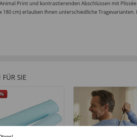
nimal Print und kontrastierenden Abschlüssen mit Plissée-E
 180 cm) erlauben Ihnen unterschiedliche Tragevarianten. 
FÜR SIE
%
Otops!