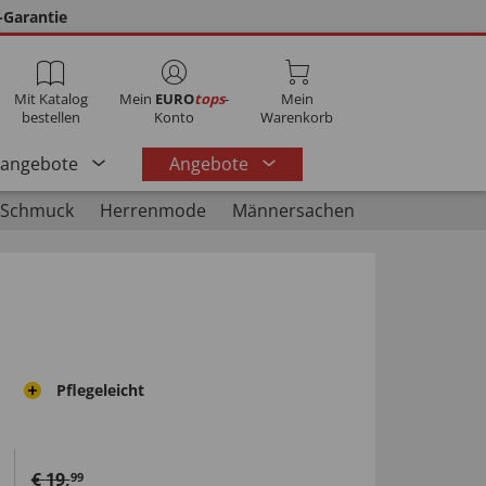
-Garantie
Mit Katalog
Mein
EURO
tops
-
Mein
bestellen
Konto
Warenkorb
rangebote
Angebote
 Schmuck
Herrenmode
Männersachen
Pflegeleicht
€
19
,
99