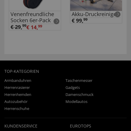
Venenfreundliche
Akku-Druckreiniger
Socken 6er-Pack
€ 99,
99
99
€ 29
,
€ 14,
99
TOP-KATEGORIEN
Armbanduhren
Taschenmesser
Herrenrasierer
Gadgets
Herrenhemden
Damenschmuck
Autozubehör
Modellautos
Herrenschuhe
KUNDENSERVICE
EUROTOPS