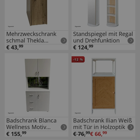
Mehrzweckschrank
Standspiegel mit Regal
schmal Thekla
und Drehfunktion
Artisaneiche
€
43
,
99
€
124
,
99
-
12
%
Badschrank Blanca
Badschrank Ilian Weiß
Wellness Motiv
mit Tür in Holzoptik
Wasserfall
€
155
,
99
€
76
,
99
€
66
,
99