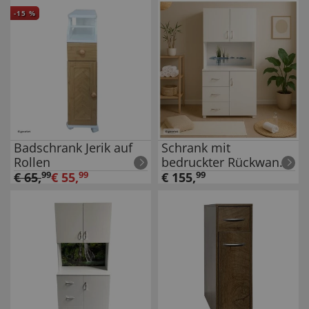
-
15
%
Badschrank Jerik auf
Schrank mit
Rollen
bedruckter Rückwand
Steine
€
65
,
99
€
55
,
99
€
155
,
99