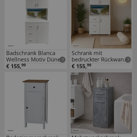
Badschrank Blanca
Schrank mit
Wellness Motiv Düne
bedruckter Rückwand
Düne
€
155
,
99
€
155
,
99