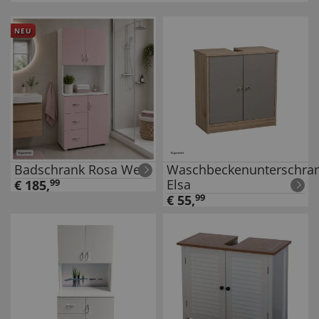
NEU
Badschrank Rosa Weiß
Waschbeckenunterschra
Elsa
€
185
,
99
€
55
,
99