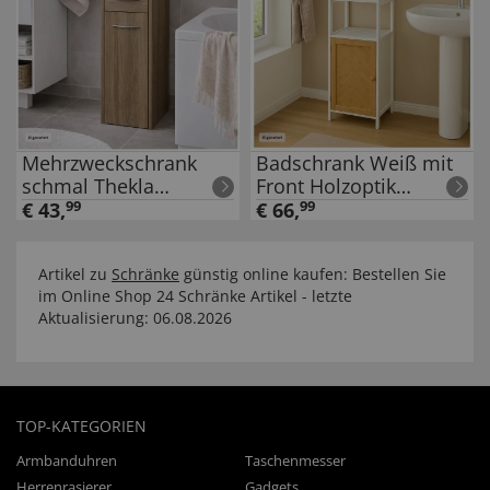
Mehrzweckschrank
Badschrank Weiß mit
schmal Thekla
Front Holzoptik
Sonoma
Fischgrätmuster
€
43
,
99
€
66
,
99
Artikel zu
Schränke
günstig online kaufen: Bestellen Sie
im Online Shop 24 Schränke Artikel - letzte
Aktualisierung: 06.08.2026
TOP-KATEGORIEN
Armbanduhren
Taschenmesser
Herrenrasierer
Gadgets