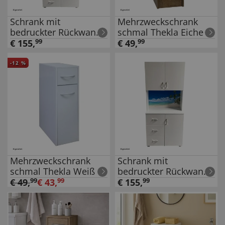
Schrank mit
Mehrzweckschrank
bedruckter Rückwand
schmal Thekla Eiche
Wasserfall
€
155
,
99
€
49
,
99
-
12
%
Mehrzweckschrank
Schrank mit
schmal Thekla Weiß
bedruckter Rückwand
Palmen
€
49
,
99
€
43
,
99
€
155
,
99