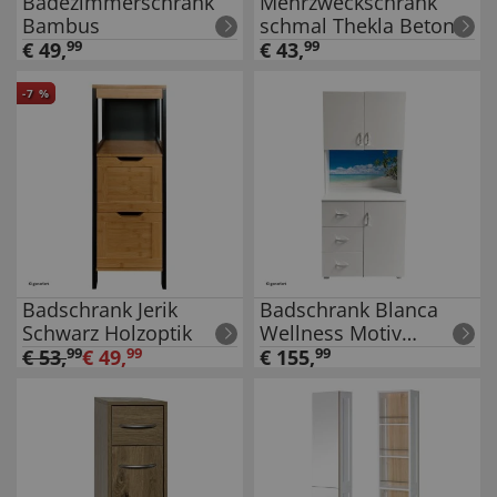
Badezimmerschrank
Mehrzweckschrank
Bambus
schmal Thekla Beton
€
49
,
99
€
43
,
99
-
7
%
Badschrank Jerik
Badschrank Blanca
Schwarz Holzoptik
Wellness Motiv
Palmen
€
53
,
99
€
49
,
99
€
155
,
99