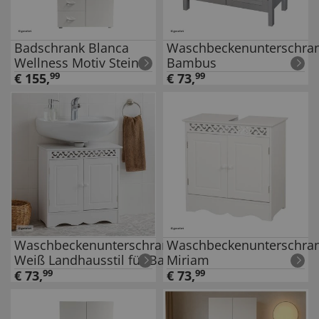
Badschrank Blanca
Waschbeckenunterschra
Wellness Motiv Steine
Bambus
€
155
,
99
€
73
,
99
Waschbeckenunterschrank
Waschbeckenunterschra
Weiß Landhausstil für Bad
Miriam
und Gäste-WC
€
73
,
99
€
73
,
99