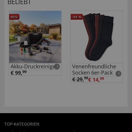
BELIEBT
NEU
-50
%
Akku-Druckreiniger
Venenfreundliche
Socken 6er-Pack
€ 99,
99
99
€ 29
,
€ 14,
99
TOP-KATEGORIEN