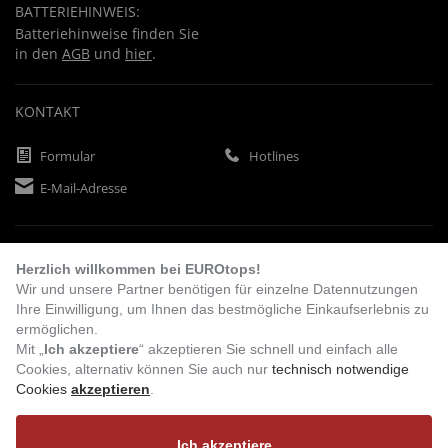
BATTERIEHINWEIS:
Batteriehinweise finden Sie
in den
AGB
und
hier
.
KONTAKT
Formular
Hotlines
E-Mail-Adresse
ZAHLUNGSARTEN
Herzlich willkommen bei EUROtops!
Wir und unsere Partner benötigen für einzelne Datennutzungen
Ihre Einwilligung, um Ihnen das bestmögliche Einkaufserlebnis zu
Vorkasse
Rechnung
Lastschrift
ermöglichen.
Mit „
Ich akzeptiere
“ akzeptieren Sie schnell und einfach alle
Cookies, alternativ können Sie auch nur
technisch notwendige
Cookies
akzeptieren
.
BESUCHEN SIE UNS
Ich akzeptiere