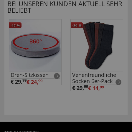
BEI UNSEREN KUNDEN AKTUELL SEHR
BELIEBT
-17
%
-50
%
Dreh-Sitzkissen
Venenfreundliche
Socken 6er-Pack
99
€ 29
,
€ 24,
99
99
€ 29
,
€ 14,
99