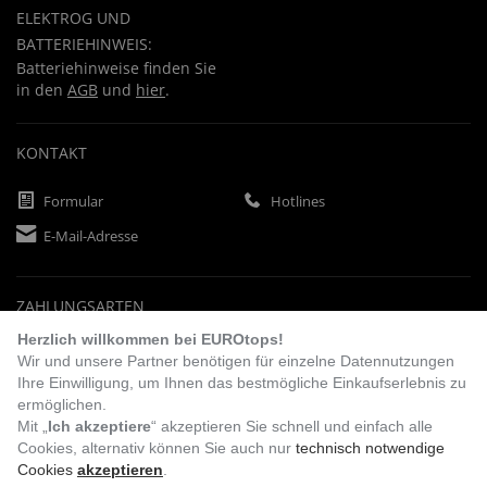
ELEKTROG UND
BATTERIEHINWEIS:
Batteriehinweise finden Sie
in den
AGB
und
hier
.
KONTAKT
Formular
Hotlines
E-Mail-Adresse
ZAHLUNGSARTEN
Herzlich willkommen bei EUROtops!
Wir und unsere Partner benötigen für einzelne Datennutzungen
Ihre Einwilligung, um Ihnen das bestmögliche Einkaufserlebnis zu
Vorkasse
Rechnung
Lastschrift
ermöglichen.
Mit „
Ich akzeptiere
“ akzeptieren Sie schnell und einfach alle
Cookies, alternativ können Sie auch nur
technisch notwendige
Cookies
akzeptieren
.
BESUCHEN SIE UNS