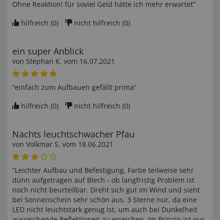
Ohne Reaktion! für soviel Geld hätte ich mehr erwartet”
hilfreich (
0
)
nicht hilfreich (
0
)
ein super Anblick
von
Stephan K
. vom
16.07.2021
“einfach zum Aufbauen gefällt prima”
hilfreich (
0
)
nicht hilfreich (
0
)
Nachts leuchtschwacher Pfau
von
Volkmar S
. vom
18.06.2021
“Leichter Aufbau und Befestigung, Farbe teilweise sehr
dünn aufgetragen auf Blech - ob langfristig Problem ist
noch nicht beurteilbar. Dreht sich gut im Wind und sieht
bei Sonnenschein sehr schön aus. 3 Sterne nur, da eine
LED nicht leuchtstark genug ist, um auch bei Dunkelheit
ausreichende Reflektionen zu erreichen. Im Prinzip ist nur