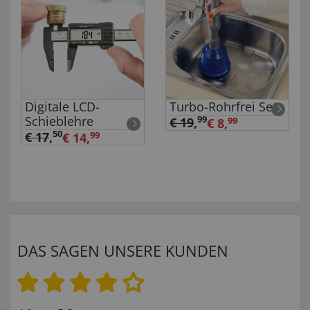
Digitale LCD-
Turbo-Rohrfrei Set
Schieblehre
99
€ 19
,
€ 8,
99
50
€ 17
,
€ 14,
99
DAS SAGEN UNSERE KUNDEN