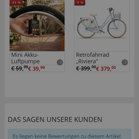
-33
%
-5
%
Mini Akku-
Retrofahrrad
Luftpumpe
„Riviera“
99
00
€ 59
,
€ 399
,
€ 39,
99
€ 379,
00
DAS SAGEN UNSERE KUNDEN
Es liegen keine Bewertungen zu diesem Artikel