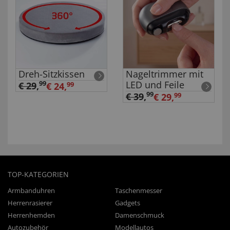
Dreh-Sitzkissen
Nageltrimmer mit
LED und Feile
99
€ 29
,
€ 24,
99
99
€ 39
,
€ 29,
99
TOP-KATEGORIEN
Armbanduhren
Taschenmesser
Herrenrasierer
Gadgets
Herrenhemden
Damenschmuck
Autozubehör
Modellautos