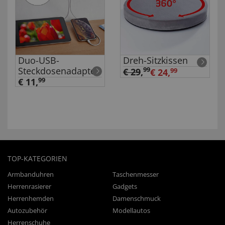
Duo-USB-
Dreh-Sitzkissen
Steckdosenadapter
99
€ 29
,
€ 24,
99
€ 11,
99
TOP-KATEGORIEN
Armbanduhren
Taschenmesser
Herrenrasierer
Gadgets
Herrenhemden
Damenschmuck
Autozubehör
Modellautos
Herrenschuhe