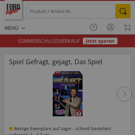
MENÜ
SOMMERSCHLUSSVERKAUF
Jetzt sparen
Spiel Gefragt, gejagt, Das Spiel
Wenige Exemplare auf Lager - schnell bestellen!
Lieferzeit:
2 - 5 Tage