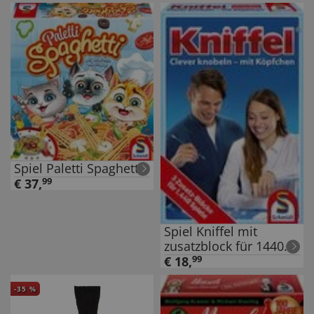
Spiel Paletti Spaghetti
€
37
,
99
Spiel Kniffel mit
zusatzblock für 1440
Spiele
€
18
,
99
-
35
%