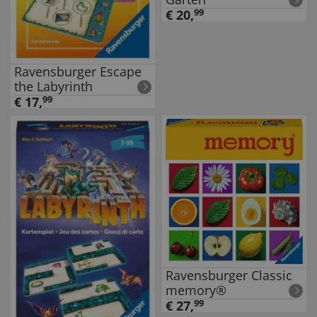
€
20
,
99
Ravensburger Escape
the Labyrinth
€
17
,
99
Ravensburger Classic
memory®
€
27
,
99