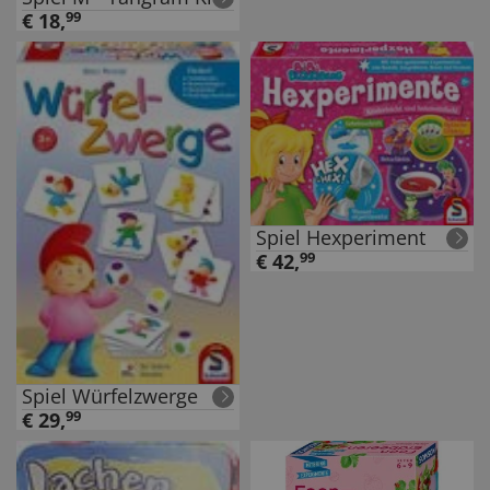
€
18
,
99
Spiel Hexperiment
€
42
,
99
Spiel Würfelzwerge
€
29
,
99