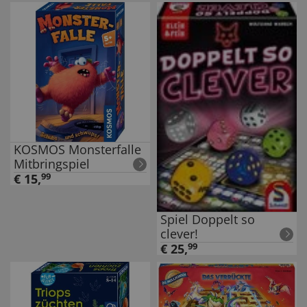
KOSMOS Monsterfalle
Mitbringspiel
€
15
,
99
Spiel Doppelt so
clever!
€
25
,
99