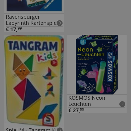
Ravensburger
Labyrinth Kartenspiel
€
17
,
99
KOSMOS Neon
Leuchten
€
27
,
99
Spiel M - Tangram Kids