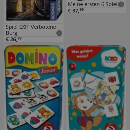
Meine ersten 6 Spiele
€
37
,
99
Spiel EXIT Verbotene
Burg
€
26
,
99