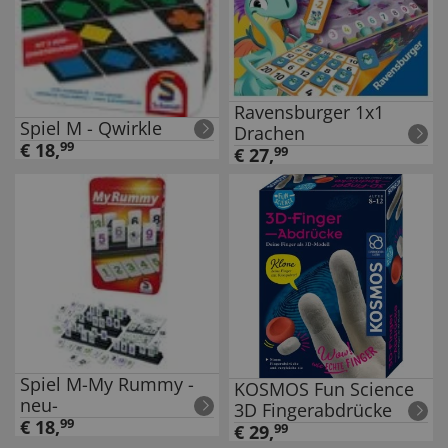
Ravensburger 1x1
Spiel M - Qwirkle
Drachen
€
18
,
99
€
27
,
99
Spiel M-My Rummy -
KOSMOS Fun Science
neu-
3D Fingerabdrücke
€
18
,
99
€
29
,
99