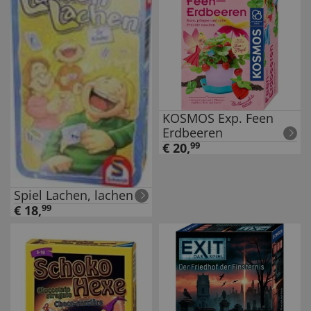
KOSMOS Exp. Feen
Erdbeeren
€
20
,
99
Spiel Lachen, lachen
€
18
,
99