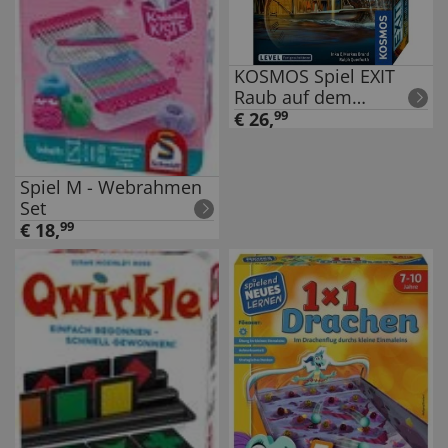
KOSMOS Spiel EXIT
Raub auf dem
Mississippi
€
26
,
99
Spiel M - Webrahmen
Set
€
18
,
99