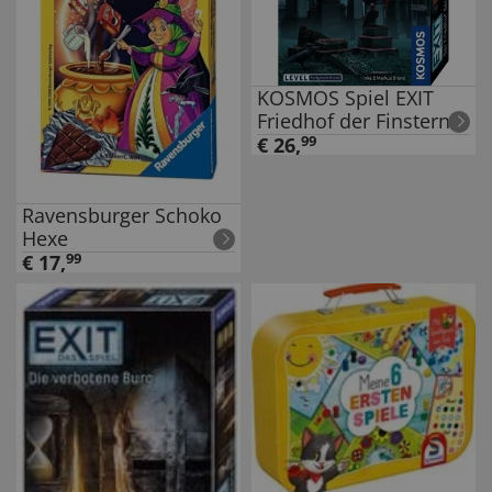
KOSMOS Spiel EXIT
Friedhof der Finsternis
€
26
,
99
Ravensburger Schoko
Hexe
€
17
,
99