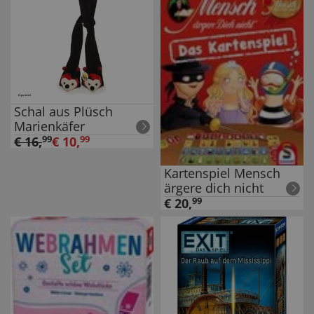
Schal aus Plüsch
Marienkäfer
€
16
,
99
€
10
,
99
Kartenspiel Mensch
ärgere dich nicht
€
20
,
99