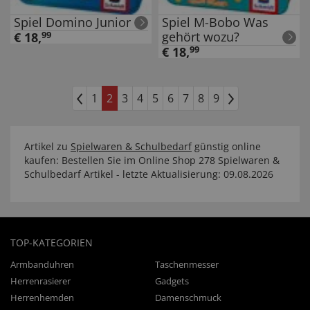
Spiel Domino Junior
Spiel M-Bobo Was
gehört wozu?
€
18
,
99
€
18
,
99
1
2
3
4
5
6
7
8
9
Artikel zu
Spielwaren & Schulbedarf
günstig online
kaufen: Bestellen Sie im Online Shop 278 Spielwaren &
Schulbedarf Artikel - letzte Aktualisierung: 09.08.2026
TOP-KATEGORIEN
Armbanduhren
Taschenmesser
Herrenrasierer
Gadgets
Herrenhemden
Damenschmuck