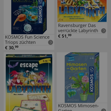
Ravensburger Das
verrückte Labyrinth
€
51
,
99
KOSMOS Fun Science
Triops züchten
€
30
,
99
KOSMOS Mimosen-
Garten