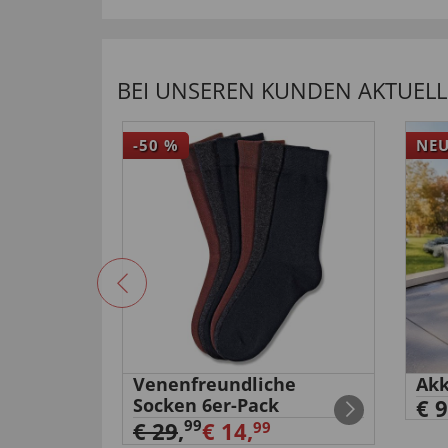
BEI UNSEREN KUNDEN AKTUELL 
-50
%
NE
e
Venenfreundliche
Akk
Socken 6er-Pack
€ 9
99
€ 29
,
€ 14,
99