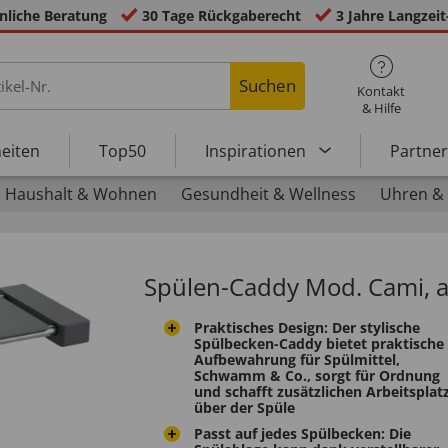
nliche Beratung
30 Tage Rückgaberecht
3 Jahre Langzeit
Suchen
Kontakt
& Hilfe
eiten
Top50
Inspirationen
Partne
Haushalt & Wohnen
Gesundheit & Wellness
Uhren &
Spülen-Caddy Mod. Cami, 
Praktisches Design: Der stylische
Spülbecken-Caddy bietet praktische
Aufbewahrung für Spülmittel,
Schwamm & Co., sorgt für Ordnung
und schafft zusätzlichen Arbeitsplat
über der Spüle
Passt auf jedes Spülbecken: Die