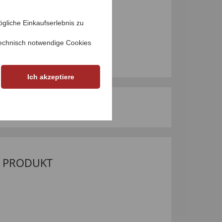
rleichtern.
gliche Einkaufserlebnis zu
echnisch notwendige Cookies
Ich akzeptiere
M PRODUKT