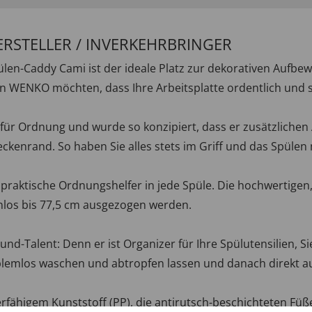
ERSTELLER / INVERKEHRBRINGER
en-Caddy Cami ist der ideale Platz zur dekorativen Aufbe
 WENKO möchten, dass Ihre Arbeitsplatte ordentlich und s
für Ordnung und wurde so konzipiert, dass er zusätzlichen 
enrand. So haben Sie alles stets im Griff und das Spülen 
 praktische Ordnungshelfer in jede Spüle. Die hochwertigen
nlos bis 77,5 cm ausgezogen werden.
ound-Talent: Denn er ist Organizer für Ihre Spülutensilien,
blemlos waschen und abtropfen lassen und danach direkt a
erfähigem Kunststoff (PP), die antirutsch-beschichteten Fü