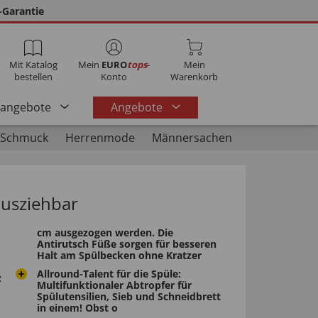
-Garantie
Mit Katalog
Mein
EURO
tops
-
Mein
bestellen
Konto
Warenkorb
rangebote
Angebote
 Schmuck
Herrenmode
Männersachen
ausziehbar
cm ausgezogen werden. Die
Antirutsch Füße sorgen für besseren
Halt am Spülbecken ohne Kratzer
Allround-Talent für die Spüle:
z
Multifunktionaler Abtropfer für
Spülutensilien, Sieb und Schneidbrett
in einem! Obst o