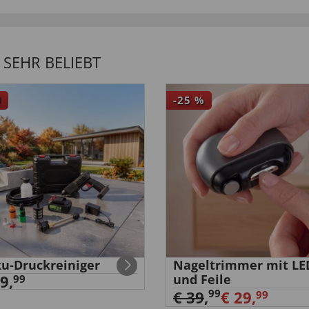
SEHR BELIEBT
U
-25
%
u-Druckreiniger
Nageltrimmer mit LE
9,
und Feile
99
99
€ 39
,
€ 29,
99