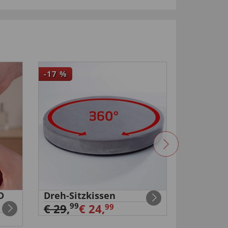
-17
%
4,5
D
Dreh-Sitzkissen
Duo-USB
Steckdo
99
€ 29
,
€ 24,
99
€ 11,
99