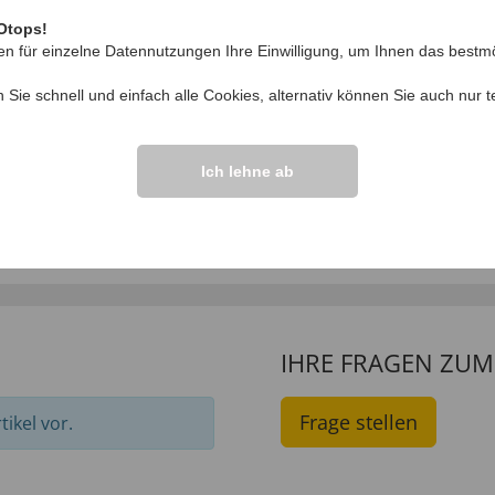
Otops!
tere zahlreiche Küchen-Utensilien, die Ihnen den Abwasch e
en für einzelne Datennutzungen Ihre Einwilligung, um Ihnen das bestmö
n Sie schnell und einfach alle Cookies, alternativ können Sie auch nur
t
e
,
Haushalt
,
Haushaltswaren
,
Partnerangebote
Ich lehne ab
IHRE FRAGEN ZU
Frage stellen
ikel vor.