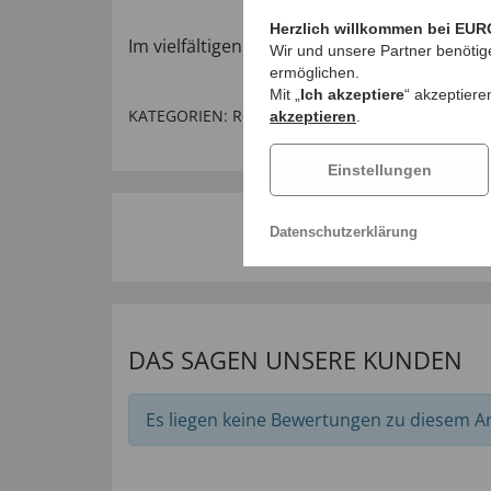
Herzlich willkommen bei EUR
Im vielfältigen WENKO Sortiment gibt es wei
Wir und unsere Partner benötig
ermöglichen.
Mit „
Ich akzeptiere
“ akzeptiere
KATEGORIEN:
Reinigung
,
Putzhelfer & Schwämm
akzeptieren
.
Einstellungen
Datenschutzerklärung
DAS SAGEN UNSERE KUNDEN
Es liegen keine Bewertungen zu diesem Art