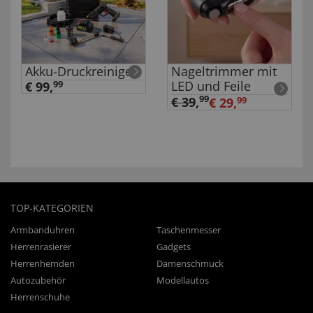
Akku-Druckreiniger
Nageltrimmer mit
LED und Feile
€ 99,
99
99
€ 39
,
€ 29,
99
TOP-KATEGORIEN
Armbanduhren
Taschenmesser
Herrenrasierer
Gadgets
Herrenhemden
Damenschmuck
Autozubehör
Modellautos
Herrenschuhe