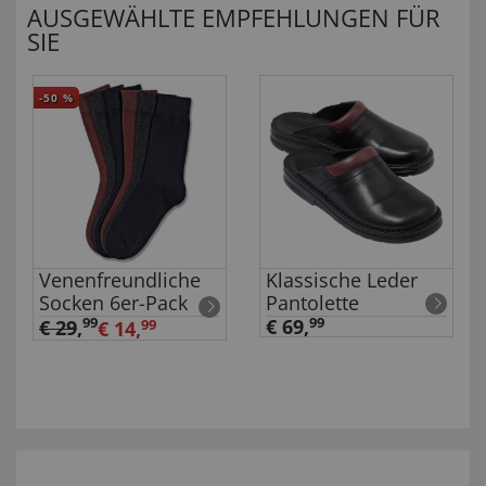
AUSGEWÄHLTE EMPFEHLUNGEN FÜR
SIE
-50
%
Venenfreundliche
Klassische Leder
Socken 6er-Pack
Pantolette
99
€ 69,
99
€ 29
,
€ 14,
99