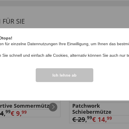
FÜR SIE
%
-50
%
Otops!
en für einzelne Datennutzungen Ihre Einwilligung, um Ihnen das bestmö
n Sie schnell und einfach alle Cookies, alternativ können Sie auch nur
t
Ich lehne ab
ortive Sommermütze
Patchwork
Schiebermütze
99
24
,
€ 9,
99
99
€ 29
,
€ 14,
99