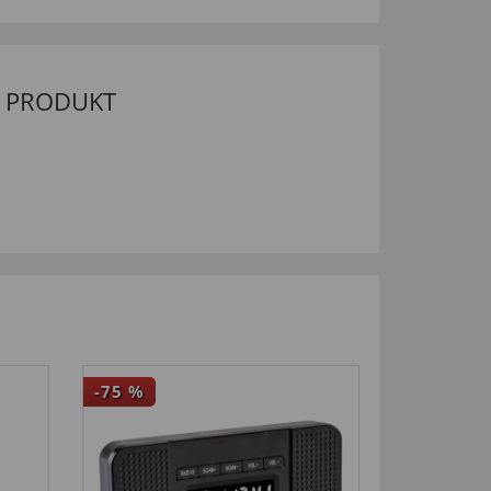
M PRODUKT
-75
%
-25
%