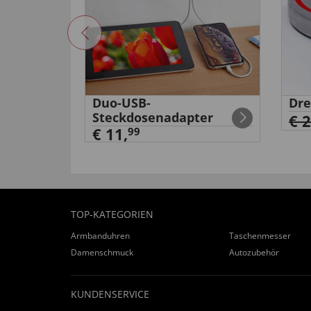
äge
Duo-USB-
Dre
Steckdosenadapter
€ 
€ 11,
99
TOP-KATEGORIEN
Armbanduhren
Taschenmesser
Damenschmuck
Autozubehör
KUNDENSERVICE