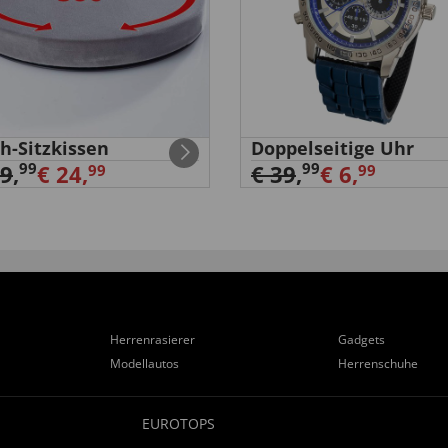
h-Sitzkissen
Doppelseitige Uhr
99
99
29
,
€ 24,
€ 39
,
€ 6,
99
99
Herrenrasierer
Gadgets
Modellautos
Herrenschuhe
EUROTOPS