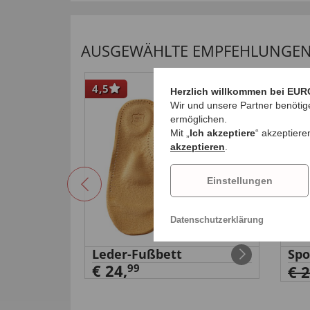
AUSGEWÄHLTE EMPFEHLUNGEN 
4,5
-60
Herzlich willkommen bei EUR
Wir und unsere Partner benötig
ermöglichen.
Mit „
Ich akzeptiere
“ akzeptiere
akzeptieren
.
Einstellungen
Datenschutzerklärung
ontrasten
Leder-Fußbett
Sp
€ 24,
99
€ 