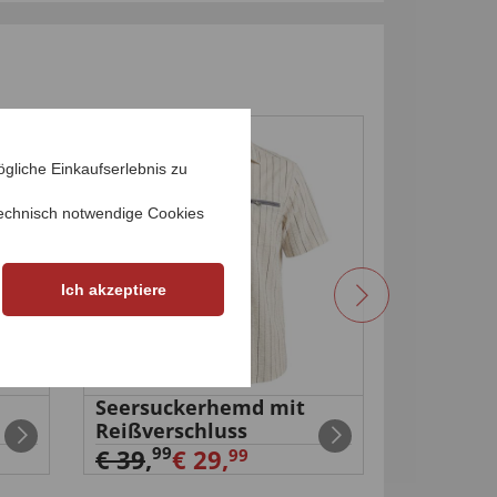
-25
%
gliche Einkaufserlebnis zu
echnisch notwendige Cookies
Ich akzeptiere
Seersuckerhemd mit
MILANO-
Reißverschluss
€ 34,
99
99
€ 39
,
€ 29,
99