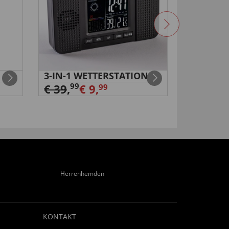
3-IN-1 WETTERSTATION
Nageltr
und Feil
99
€ 39
,
€ 9,
99
99
€ 39
,
Herrenhemden
KONTAKT