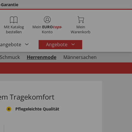
-Garantie
Mit Katalog
Mein
EURO
tops
-
Mein
bestellen
Konto
Warenkorb
rangebote
Angebote
 Schmuck
Herrenmode
Männersachen
hem Tragekomfort
Pflegeleichte Qualität