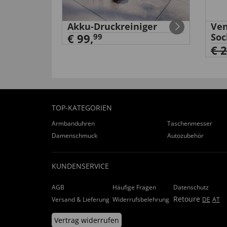
äge
Akku-Druckreiniger
Ven
€ 99,
Soc
99
€ 
TOP-KATEGORIEN
Armbanduhren
Taschenmesser
Damenschmuck
Autozubehör
KUNDENSERVICE
AGB
Häufige Fragen
Datenschutz
Retoure
Versand & Lieferung
Widerrufsbelehrung
DE
AT
Vertrag widerrufen