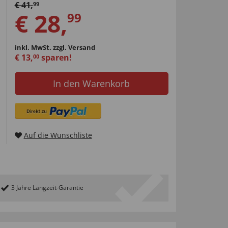
€
41
,
99
€
28
,
99
inkl. MwSt.
zzgl. Versand
€
13
,
sparen!
00
In den Warenkorb
Auf die Wunschliste
3 Jahre Langzeit-Garantie