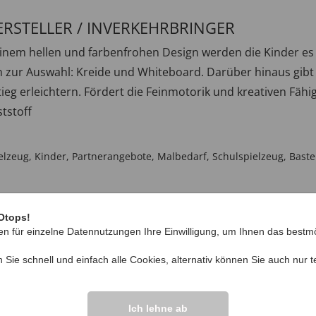
ERSTELLER / INVERKEHRBRINGER
it einem hellen und farbenfrohen Design werden die Kinder es
n zur Auswahl: Kreide und Whiteboard. Darüber hinaus gi
eg erleichtern. Fördert die Feinmotorik und kreativen Fähig
tstoff
elzeug
,
Kinder
,
Partnerangebote
,
Malbedarf
,
Schulspielzeug
,
Baste
Otops!
en für einzelne Datennutzungen Ihre Einwilligung, um Ihnen das bestmö
n Sie schnell und einfach alle Cookies, alternativ können Sie auch nur
t
IHRE FRAGEN ZU
Ich lehne ab