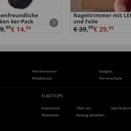
enfreundliche
Nageltrimmer mit LE
ken 6er-Pack
und Feile
99
99
29
,
€ 14,
€ 39
,
€ 29,
99
99
Herrenrasierer
Gadgets
Modellautos
Herrenschuhe
EUROTOPS
Impressum
Über uns
Jobs & Karr
Newsletter
Katalog bestellen