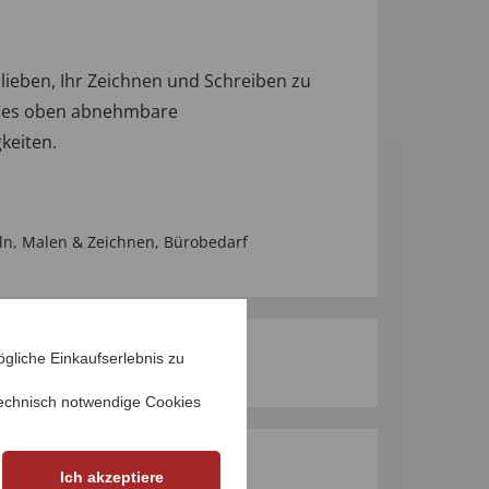
 lieben, Ihr Zeichnen und Schreiben zu
bt es oben abnehmbare
keiten.
ln, Malen & Zeichnen
,
Bürobedarf
gliche Einkaufserlebnis zu
echnisch notwendige Cookies
M PRODUKT
Ich akzeptiere