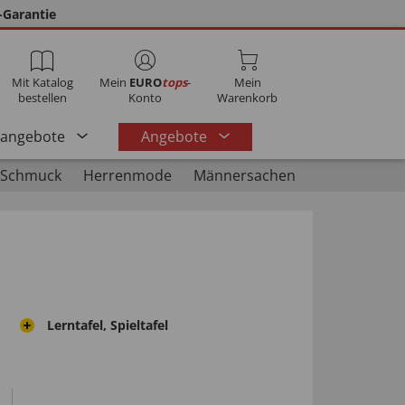
-Garantie
Mit Katalog
Mein
EURO
tops
-
Mein
bestellen
Konto
Warenkorb
rangebote
Angebote
 Schmuck
Herrenmode
Männersachen
Lerntafel, Spieltafel