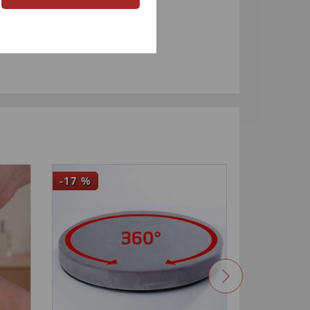
-17
%
-33
%