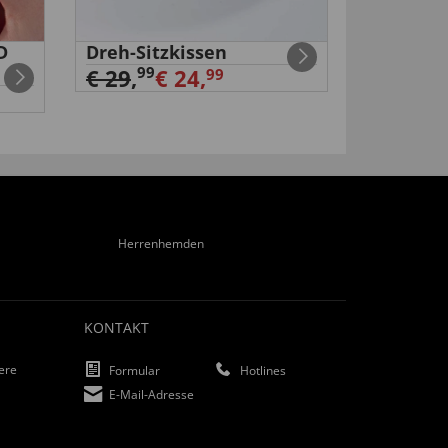
D
Dreh-Sitzkissen
Akku
Schraub
99
€ 29
,
€ 24,
99
99
€ 29
,
Herrenhemden
KONTAKT
iere
Formular
Hotlines
E-Mail-Adresse