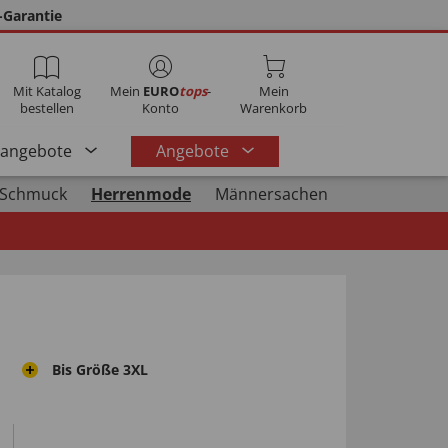
-Garantie
Mit Katalog
Mein
EURO
tops
-
Mein
bestellen
Konto
Warenkorb
rangebote
Angebote
 Schmuck
Herrenmode
Männersachen
Bis Größe 3XL