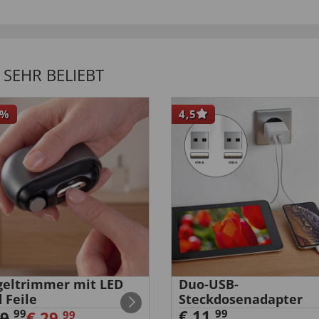
SEHR BELIEBT
%
4,5
eltrimmer mit LED
Duo-USB-
 Feile
Steckdosenadapter
€ 11,
99
99
39
,
€ 29,
99