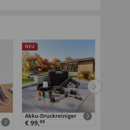
NEU
-33
%
Akku-Druckreiniger
Akku
€ 99,
Schraub
99
99
€ 29
,