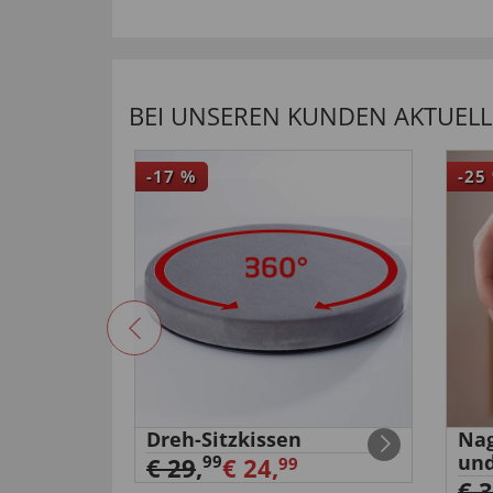
BEI UNSEREN KUNDEN AKTUELL 
-17
%
-25
Dreh-Sitzkissen
Nag
itanium”
und
99
€ 29
,
€ 24,
99
€ 