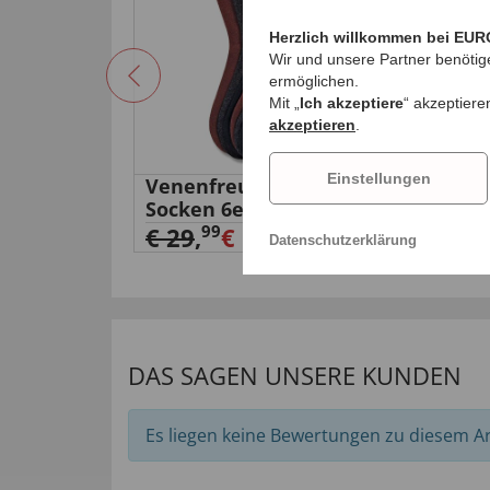
Herzlich willkommen bei EUR
Wir und unsere Partner benötig
ermöglichen.
Mit „
Ich akzeptiere
“ akzeptiere
akzeptieren
.
Einstellungen
Venenfreundliche
Ste
Socken 6er-Pack
€ 5
99
€ 29
,
€ 14,
99
Datenschutzerklärung
DAS SAGEN UNSERE KUNDEN
Es liegen keine Bewertungen zu diesem Art