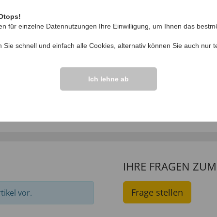
Otops!
en für einzelne Datennutzungen Ihre Einwilligung, um Ihnen das bestmö
n Sie schnell und einfach alle Cookies, alternativ können Sie auch nur
t
Ich lehne ab
hkragenshirt
Poloshirt mit Kontra
9,
im Set
99
99
€ 39
,
€ 14,
99
IHRE FRAGEN ZU
Frage stellen
ikel vor.