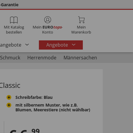
-Garantie
Mit Katalog
Mein
EURO
tops
-
Mein
bestellen
Konto
Warenkorb
rangebote
Angebote
 Schmuck
Herrenmode
Männersachen
Classic
Schreibfarbe: Blau
mit silbernem Muster, wie z.B.
Blumen, Meerestiere (nicht wählbar)
99