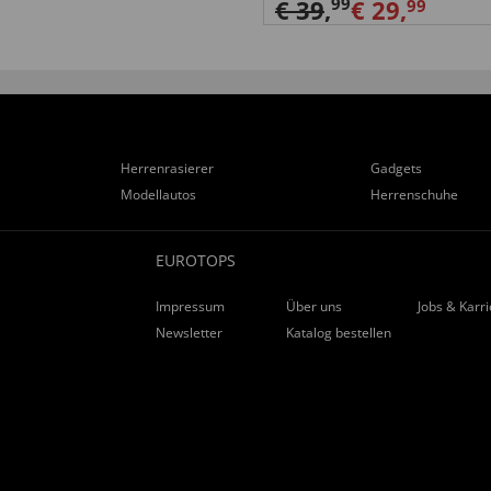
99
€ 39
,
€ 29,
99
Herrenrasierer
Gadgets
Modellautos
Herrenschuhe
EUROTOPS
Impressum
Über uns
Jobs & Karr
Newsletter
Katalog bestellen