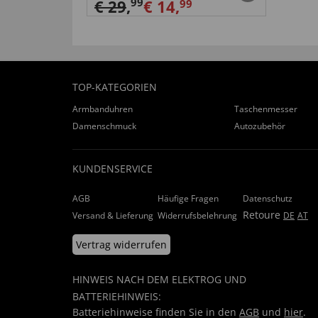
99
€ 29
,
€ 14,
99
TOP-KATEGORIEN
Armbanduhren
Taschenmesser
Damenschmuck
Autozubehör
KUNDENSERVICE
AGB
Häufige Fragen
Datenschutz
Retoure
Versand & Lieferung
Widerrufsbelehrung
DE
AT
Vertrag widerrufen
HINWEIS NACH DEM ELEKTROG UND
BATTERIEHINWEIS:
Batteriehinweise finden Sie in den
AGB
und
hier
.