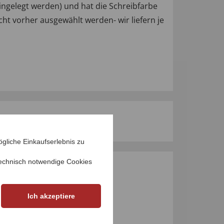
ingelegt werden) und hat die Schreibfarbe
cht vorher ausgewählt werden- wir liefern je
gliche Einkaufserlebnis zu
echnisch notwendige Cookies
M PRODUKT
Ich akzeptiere