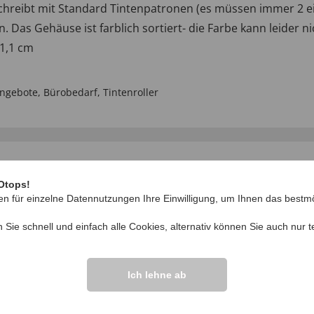
schreibt mit Standard Tintenpatronen (es müssen immer 2 e
 Das Gehäuse ist farblich sortiert- die Farbe kann leider ni
1,1 cm
angebote
,
Bürobedarf
,
Tintenroller
Otops!
en für einzelne Datennutzungen Ihre Einwilligung, um Ihnen das bestmö
n Sie schnell und einfach alle Cookies, alternativ können Sie auch nur
t
IHRE FRAGEN ZU
Ich lehne ab
Frage stellen
ikel vor.