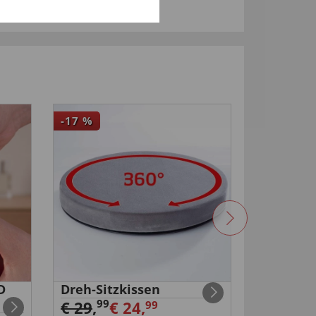
-17
%
4,5
D
Dreh-Sitzkissen
Duo-USB
Steckdo
99
€ 29
,
€ 24,
99