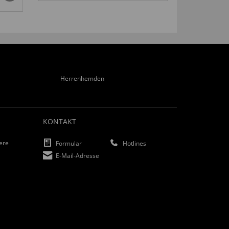
€ 11,
99
Herrenhemden
KONTAKT
iere
Formular
Hotlines
E-Mail-Adresse