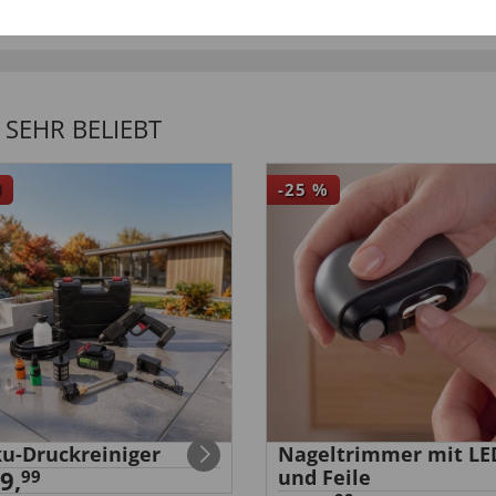
SEHR BELIEBT
U
-25
%
u-Druckreiniger
Nageltrimmer mit LE
9,
und Feile
99