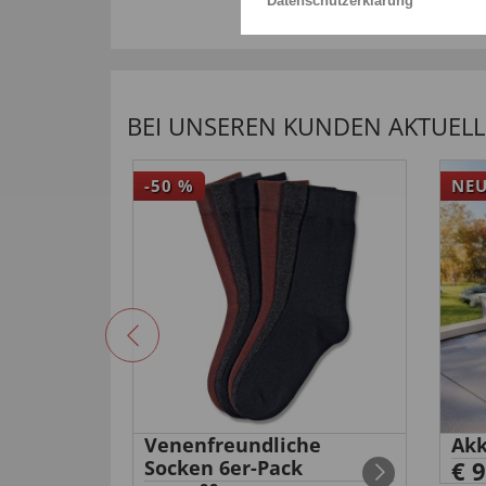
Datenschutzerklärung
BEI UNSEREN KUNDEN AKTUELL 
-50
%
NE
e
Venenfreundliche
Akk
Socken 6er-Pack
€ 9