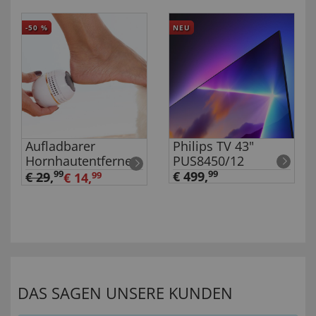
-50
%
NEU
Aufladbarer
Philips TV 43"
Hornhautentferner
PUS8450/12
99
€ 499,
99
€ 29
,
€ 14,
99
DAS SAGEN UNSERE KUNDEN