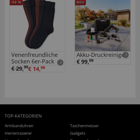
-50
%
NEU
Venenfreundliche
Akku-Druckreiniger
Socken 6er-Pack
€ 99,
99
99
€ 29
,
€ 14,
99
TOP-KATEGORIEN
Armbanduhren
Taschenmesser
Herrenrasierer
Gadgets