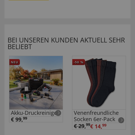
BEI UNSEREN KUNDEN AKTUELL SEHR
BELIEBT
NEU
-50
%
Akku-Druckreiniger
Venenfreundliche
Socken 6er-Pack
€ 99,
99
99
€ 29
,
€ 14,
99