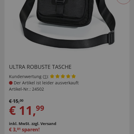
ULTRA ROBUSTE TASCHE
Kundenwertung (
1
):
Der Artikel ist leider ausverkauft
Artikel-Nr.:
24502
€
15
,
00
€
11
,
99
inkl. MwSt.
zzgl. Versand
€
3
,
sparen!
01