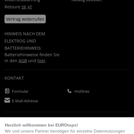
Retoure
DE
AT
Vertrag widerrufen
HINWEIS NACH DEM
ELEKTROG UND
BATTERIEHINWEIS:
Batteriehinweise finden Sie
in den
AGB
und
hier
.
KONTAKT
Formular
Hotlines
E-Mail-Adresse
ZAHLUNGSARTEN
Herzlich willkommen bei EUROtops!
Wir und unsere Partner benötigen für einzelne Datennutzungen