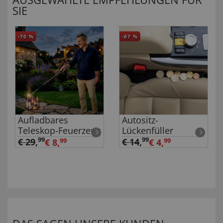
SIE
-70
%
-67
%
Aufladbares
Autositz-
Teleskop-Feuerzeug
Lückenfüller
99
99
€ 29
,
€ 14
,
€ 8,
99
€ 4,
99