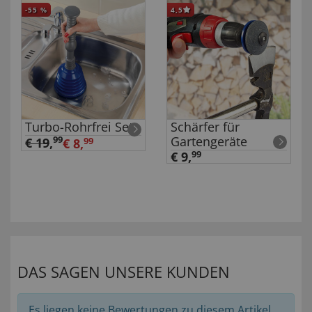
-55
%
4,5
Turbo-Rohrfrei Set
Schärfer für
Gartengeräte
99
€ 19
,
€ 8,
99
€ 9,
99
DAS SAGEN UNSERE KUNDEN
Es liegen keine Bewertungen zu diesem Artikel