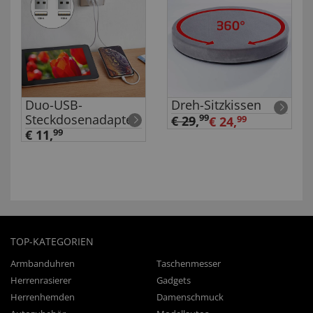
Duo-USB-
Dreh-Sitzkissen
Steckdosenadapter
99
€ 29
,
€ 24,
99
€ 11,
99
TOP-KATEGORIEN
Armbanduhren
Taschenmesser
Herrenrasierer
Gadgets
Herrenhemden
Damenschmuck