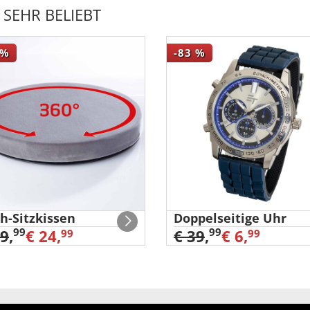
SEHR BELIEBT
%
-83
%
h-Sitzkissen
Doppelseitige Uhr
99
99
29
,
€ 24,
€ 39
,
€ 6,
99
99