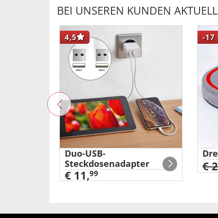
BEI UNSEREN KUNDEN AKTUELL 
4,5
-17
Duo-USB-
Dre
ner
Steckdosenadapter
€ 
€ 11,
99