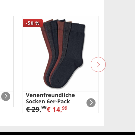
-50
%
-75
%
Venenfreundliche
3-IN-1 
Socken 6er-Pack
99
€ 39
,
€
99
€ 29
,
€ 14,
99