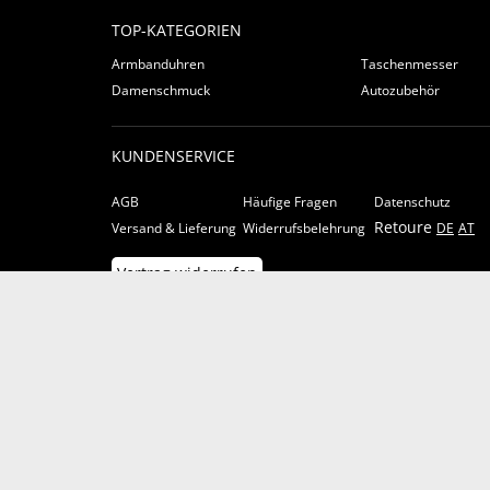
TOP-KATEGORIEN
Armbanduhren
Taschenmesser
Damenschmuck
Autozubehör
KUNDENSERVICE
AGB
Häufige Fragen
Datenschutz
Retoure
Versand & Lieferung
Widerrufsbelehrung
DE
AT
Vertrag widerrufen
HINWEIS NACH DEM ELEKTROG UND
BATTERIEHINWEIS:
Batteriehinweise finden Sie in den
AGB
und
hier
.
ZAHLUNGSARTEN