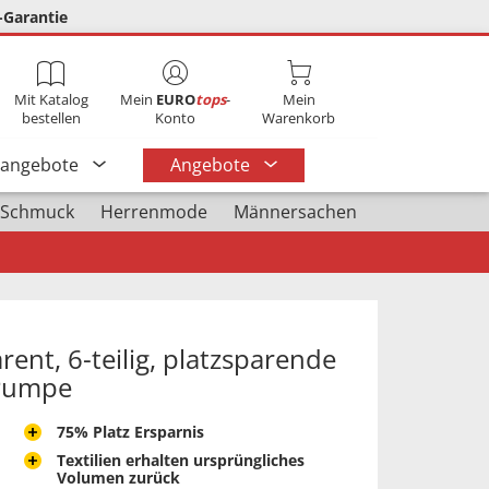
-Garantie
Mit Katalog
Mein
EURO
tops
-
Mein
bestellen
Konto
Warenkorb
rangebote
Angebote
 Schmuck
Herrenmode
Männersachen
ent, 6-teilig, platzsparende
 Pumpe
75% Platz Ersparnis
Textilien erhalten ursprüngliches
Volumen zurück