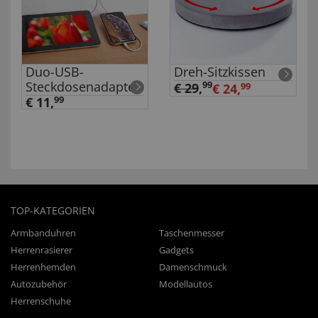
Duo-USB-
Dreh-Sitzkissen
Steckdosenadapter
99
€ 29
,
€ 24,
99
€ 11,
99
TOP-KATEGORIEN
Armbanduhren
Taschenmesser
Herrenrasierer
Gadgets
Herrenhemden
Damenschmuck
Autozubehör
Modellautos
Herrenschuhe