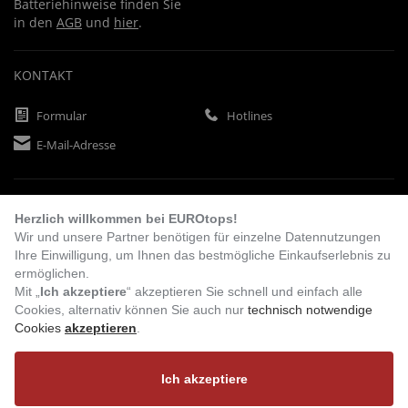
Batteriehinweise finden Sie
in den
AGB
und
hier
.
KONTAKT
Formular
Hotlines
E-Mail-Adresse
ZAHLUNGSARTEN
Herzlich willkommen bei EUROtops!
Wir und unsere Partner benötigen für einzelne Datennutzungen
Ihre Einwilligung, um Ihnen das bestmögliche Einkaufserlebnis zu
Vorkasse
Rechnung
Lastschrift
ermöglichen.
Mit „
Ich akzeptiere
“ akzeptieren Sie schnell und einfach alle
Cookies, alternativ können Sie auch nur
technisch notwendige
Cookies
akzeptieren
.
BESUCHEN SIE UNS
Ich akzeptiere