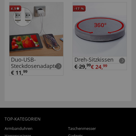
4,5
-17
%
Duo-USB-
Dreh-Sitzkissen
Steckdosenadapter
99
€ 29
,
€ 24,
99
€ 11,
99
TOP-KATEGORIEN
Armbanduhren
Taschenmesser
Herrenrasierer
Gadgets