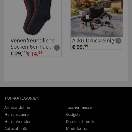
Venenfreundliche
Akku-Druckreiniger
Socken 6er-Pack
€ 99,
99
99
€ 29
,
€ 14,
99
TOP-KATEGORIEN
Armbanduhren
Taschenmesser
Herrenrasierer
Gadgets
Herrenhemden
Damenschmuck
Autozubehör
Modellautos