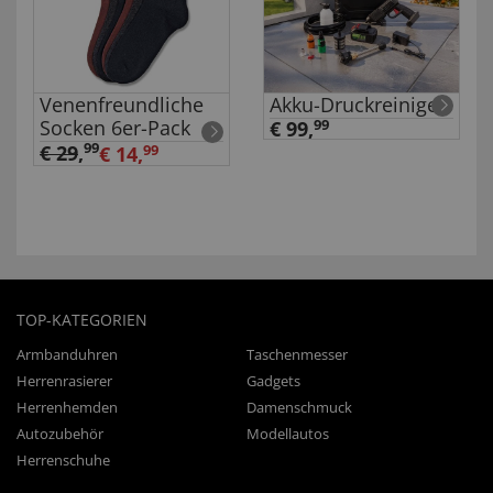
Venenfreundliche
Akku-Druckreiniger
Socken 6er-Pack
€ 99,
99
99
€ 29
,
€ 14,
99
TOP-KATEGORIEN
Armbanduhren
Taschenmesser
Herrenrasierer
Gadgets
Herrenhemden
Damenschmuck
Autozubehör
Modellautos
Herrenschuhe