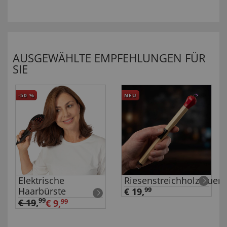
AUSGEWÄHLTE EMPFEHLUNGEN FÜR
SIE
-50
%
NEU
Elektrische
Riesenstreichholzfeuer
Haarbürste
€ 19,
99
99
€ 19
,
€ 9,
99