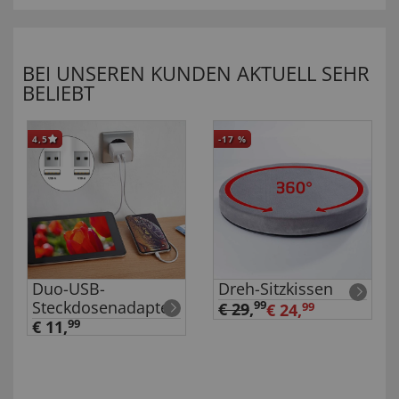
BEI UNSEREN KUNDEN AKTUELL SEHR
BELIEBT
4,5
-17
%
Duo-USB-
Dreh-Sitzkissen
Steckdosenadapter
99
€ 29
,
€ 24,
99
€ 11,
99