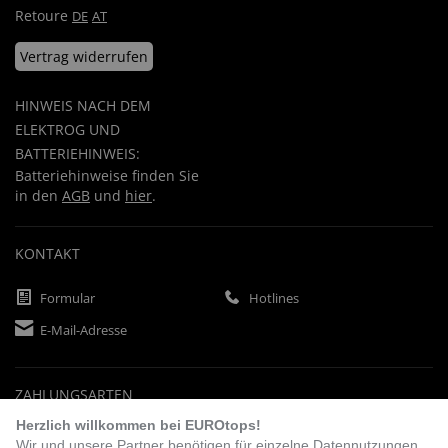
Retoure
DE
AT
Vertrag widerrufen
HINWEIS NACH DEM
ELEKTROG UND
BATTERIEHINWEIS:
Batteriehinweise finden Sie
in den
AGB
und
hier
.
KONTAKT
Formular
Hotlines
E-Mail-Adresse
ZAHLUNGSARTEN
Herzlich willkommen bei EUROtops!
Wir und unsere Partner benötigen für einzelne Datennutzungen