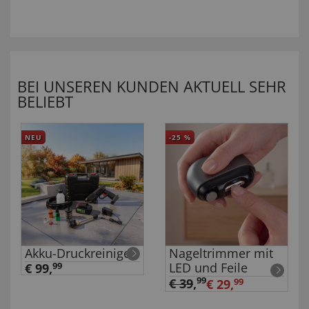
BEI UNSEREN KUNDEN AKTUELL SEHR
BELIEBT
NEU
-25
%
Akku-Druckreiniger
Nageltrimmer mit
LED und Feile
€ 99,
99
99
€ 39
,
€ 29,
99