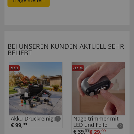
Frage stellen
BEI UNSEREN KUNDEN AKTUELL SEHR
BELIEBT
NEU
-25
%
Akku-Druckreiniger
Nageltrimmer mit
LED und Feile
€ 99,
99
99
€ 39
,
€ 29,
99