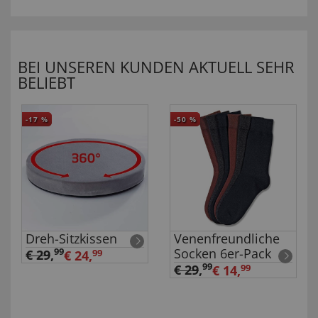
BEI UNSEREN KUNDEN AKTUELL SEHR
BELIEBT
-17
%
-50
%
Dreh-Sitzkissen
Venenfreundliche
Socken 6er-Pack
99
€ 29
,
€ 24,
99
99
€ 29
,
€ 14,
99