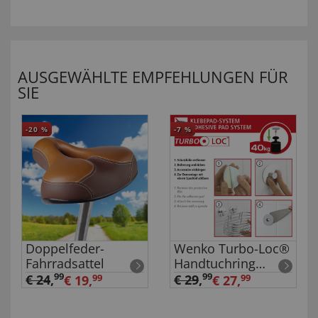
AUSGEWÄHLTE EMPFEHLUNGEN FÜR
SIE
-20
%
-7
%
Doppelfeder-
Wenko Turbo-Loc®
Fahrradsattel
Handtuchring
Chrom
99
99
€ 24
,
€ 29
,
€ 19,
99
€ 27,
99