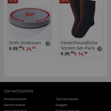
-17
%
-50
%
Dreh-Sitzkissen
Venenfreundliche
Socken 6er-Pack
99
€ 29
,
€ 24,
99
99
€ 29
,
€ 14,
99
TOP-KATEGORIEN
Armbanduhren
Taschenmesser
Herrenrasierer
Gadgets
Herrenhemden
Damenschmuck