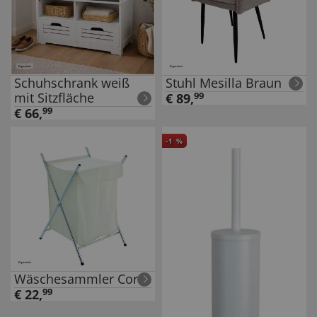
Schuhschrank weiß
Stuhl Mesilla Braun
mit Sitzfläche
€
89
,
99
€
66
,
99
-
1
%
Wäschesammler Corse
€
22
,
99