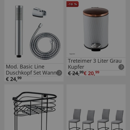
-
16
%
Treteimer 3 Liter Grau
Mod. Basic Line
Kupfer
Duschkopf Set Wanne,
€
24
,
99
€
20
,
99
3-teilig, klassische
€
24
,
99
Stab-Handbrause