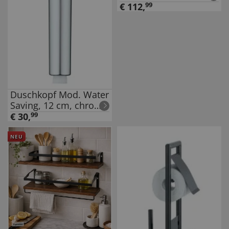
€
112
,
99
Duschkopf Mod. Water
Saving, 12 cm, chrom,
ABS, weiß, 3
€
30
,
99
Funktionen,
wassersparend
NEU