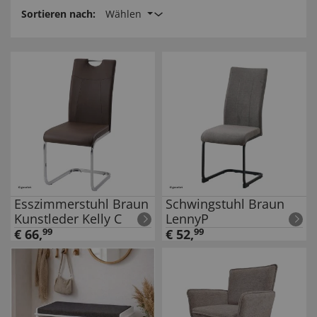
Sortieren nach:
Wählen
Esszimmerstuhl Braun
Schwingstuhl Braun
Kunstleder Kelly C
LennyP
€
66
,
99
€
52
,
99