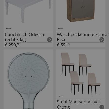
Couchtisch Odessa
Waschbeckenunterschra
rechteckig
Elsa
€
259
,
99
€
55
,
99
Stuhl Madison Velvet
Creme