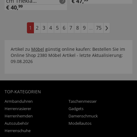
cm Thekla
€
47
,
Artisaneiche
€
40
,
99
1
2
3
4
5
6
7
8
9
...
75
Artikel zu
Möbel
günstig online kaufen: Bestellen Sie im
Online Shop 2380 Möbel Artikel - letzte Aktualisierung:
09.08.2026
TOP-KATEGORIEN
Armbanduhren
Taschenmesser
Herrenrasierer
Gadgets
Herrenhemden
Damenschmuck
Autozubehör
Modellautos
Herrenschuhe