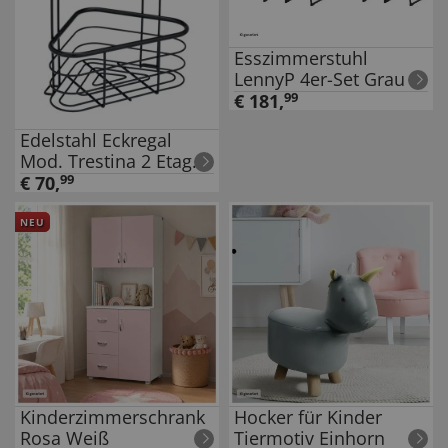
Esszimmerstuhl
LennyP 4er-Set Grau
€
181
,
99
Edelstahl Eckregal
Mod. Trestina 2 Etagen
Schwarz, hochwertiger
€
70
,
99
Rostschutz
NEU
Kinderzimmerschrank
Hocker für Kinder
Rosa Weiß
Tiermotiv Einhorn