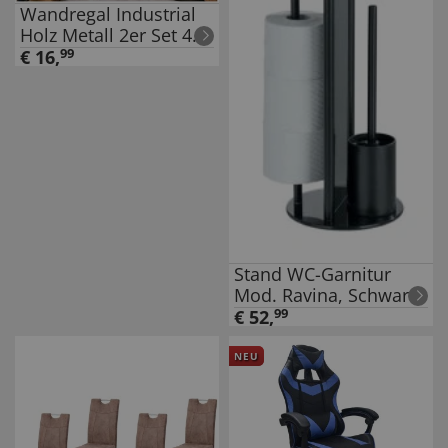
Wandregal Industrial
Holz Metall 2er Set 41
cm mit
€
16
,
99
Handtuchhalter
Stand WC-Garnitur
Mod. Ravina, Schwarz,
mit Ersatzrollenhalter
€
52
,
99
für 3 Rollen
NEU