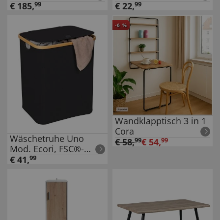
€
185
,
99
€
22
,
99
-
6
%
Wandklapptisch 3 in 1
Cora
Wäschetruhe Uno
€
58
,
99
€
54
,
99
Mod. Ecori, FSC®-
zertifizierter Bambus,
€
41
,
99
recyceltes Polyester