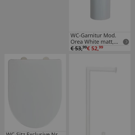
WC-Garnitur Mod.
Orea White matt,
freistehend, aus
€
53
,
99
€
52
,
99
rostfreiem Edelstahl
WC-Sitz Exclusive Nr.