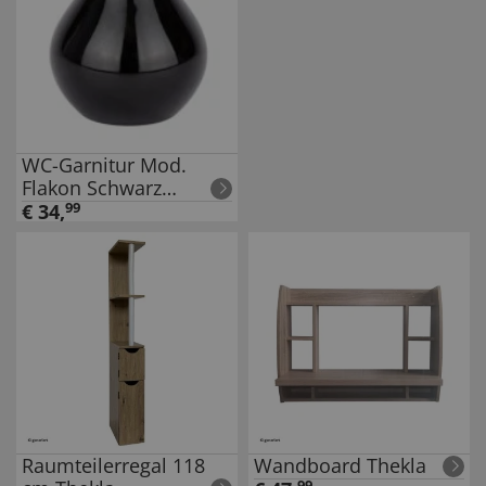
WC-Garnitur Mod.
Flakon Schwarz
Keramik, geschlossene
€
34
,
99
Form
Raumteilerregal 118
Wandboard Thekla
99