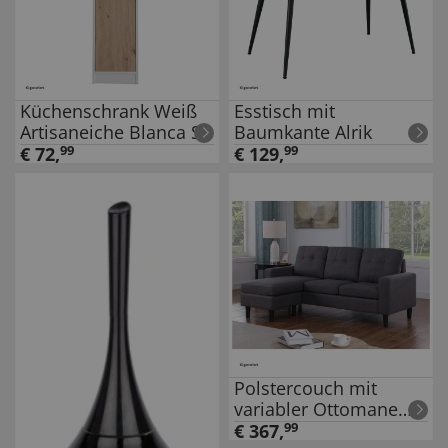
Küchenschrank Weiß
Esstisch mit
Artisaneiche Blanca S
Baumkante Alrik
€
72
,
99
€
129
,
99
Polstercouch mit
variabler Ottomane
Reva Grau
€
367
,
99