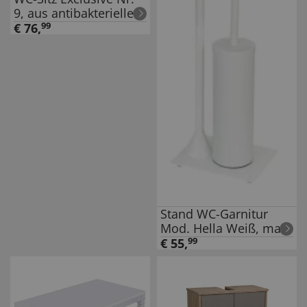
9, aus antibakteriellem
Duroplast
€
76
,
99
Stand WC-Garnitur
Mod. Hella Weiß, matt
lackiert
€
55
,
99