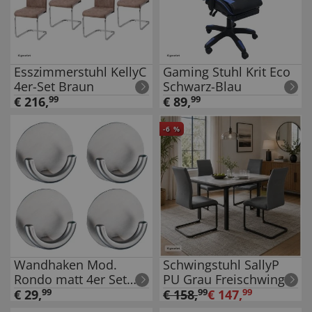
Esszimmerstuhl KellyC
Gaming Stuhl Krit Eco
4er-Set Braun
Schwarz-Blau
€
216
,
99
€
89
,
99
-
6
%
Wandhaken Mod.
Schwingstuhl SallyP
Rondo matt 4er Set
PU Grau Freischwinger
Edelstahl,
Esszimmerstuhl
€
29
,
99
€
158
,
99
€
147
,
99
selbstklebend, rostfrei
Kunstleder