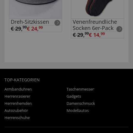
Dreh-Sitzkissen
Venenfreundliche
Socken 6er-Pack
99
€ 29
,
€ 24,
99
99
€ 29
,
€ 14,
99
TOP-KATEGORIEN
Armbanduhren
Taschenmesser
Herrenrasierer
Gadgets
Herrenhemden
Damenschmuck
Autozubehör
Modellautos
Herrenschuhe