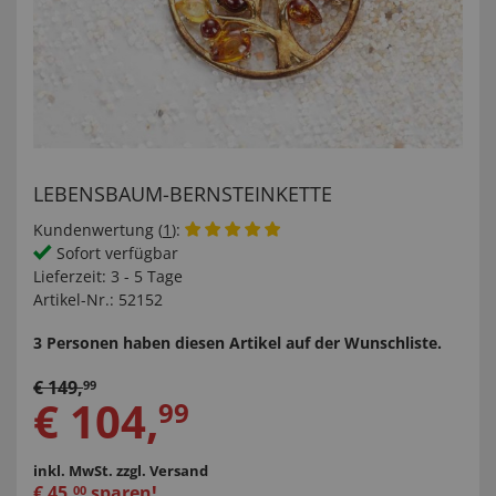
LEBENSBAUM-BERNSTEINKETTE
Kundenwertung (
1
):
Sofort verfügbar
Lieferzeit:
3 - 5 Tage
Artikel-Nr.:
52152
3 Personen haben diesen Artikel auf der Wunschliste.
€
149
,
99
€
104
,
99
inkl. MwSt.
zzgl. Versand
€
45
,
sparen!
00