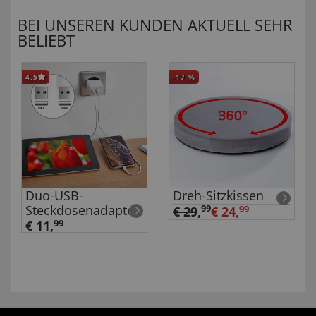
BEI UNSEREN KUNDEN AKTUELL SEHR
BELIEBT
4,5
-17
%
Duo-USB-
Dreh-Sitzkissen
Steckdosenadapter
99
€ 29
,
€ 24,
99
€ 11,
99