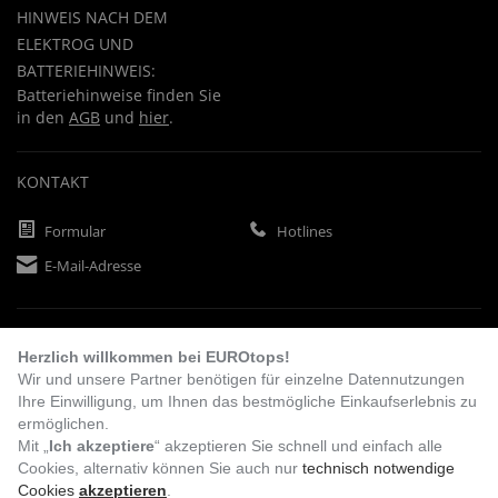
HINWEIS NACH DEM
ELEKTROG UND
BATTERIEHINWEIS:
Batteriehinweise finden Sie
in den
AGB
und
hier
.
KONTAKT
Formular
Hotlines
E-Mail-Adresse
ZAHLUNGSARTEN
Herzlich willkommen bei EUROtops!
Wir und unsere Partner benötigen für einzelne Datennutzungen
Ihre Einwilligung, um Ihnen das bestmögliche Einkaufserlebnis zu
Vorkasse
Rechnung
Lastschrift
ermöglichen.
Mit „
Ich akzeptiere
“ akzeptieren Sie schnell und einfach alle
Cookies, alternativ können Sie auch nur
technisch notwendige
Cookies
akzeptieren
.